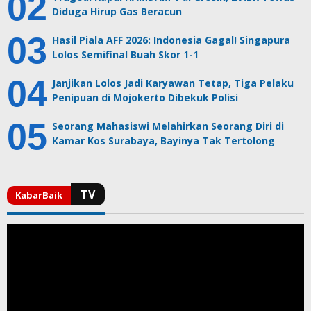
Diduga Hirup Gas Beracun
Hasil Piala AFF 2026: Indonesia Gagal! Singapura
Lolos Semifinal Buah Skor 1-1
Janjikan Lolos Jadi Karyawan Tetap, Tiga Pelaku
Penipuan di Mojokerto Dibekuk Polisi
Seorang Mahasiswi Melahirkan Seorang Diri di
Kamar Kos Surabaya, Bayinya Tak Tertolong