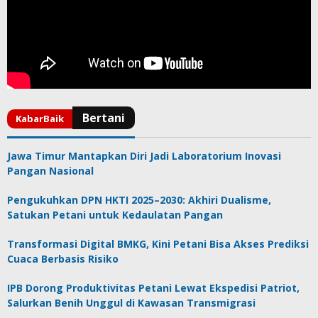
Jawa Timur Mantapkan Diri Jadi Laboratorium Inovasi
Pangan Nasional
Pengukuhkan DPN HKTI 2025–2030: Akhiri Dualisme,
Satukan Petani untuk Kedaulatan Pangan
Transformasi Digital BMKG, Kini Petani Bisa Akses Prediksi
Cuaca Berbasis Risiko
IPB Dorong Produktivitas Petani Lewat Ekspedisi Patriot,
Salurkan Benih Unggul di Kawasan Transmigrasi