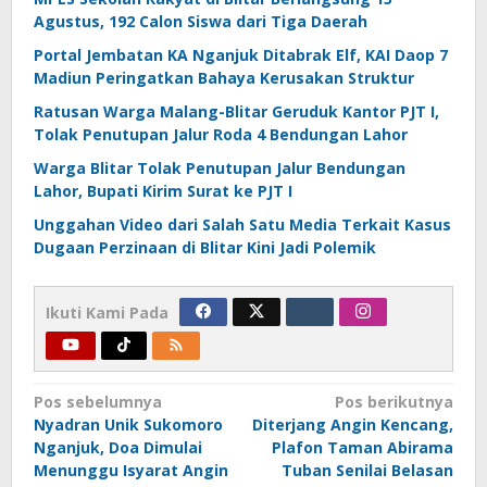
Agustus, 192 Calon Siswa dari Tiga Daerah
Portal Jembatan KA Nganjuk Ditabrak Elf, KAI Daop 7
Madiun Peringatkan Bahaya Kerusakan Struktur
Ratusan Warga Malang-Blitar Geruduk Kantor PJT I,
Tolak Penutupan Jalur Roda 4 Bendungan Lahor
Warga Blitar Tolak Penutupan Jalur Bendungan
Lahor, Bupati Kirim Surat ke PJT I
Unggahan Video dari Salah Satu Media Terkait Kasus
Dugaan Perzinaan di Blitar Kini Jadi Polemik
Ikuti Kami Pada
Navigasi
Pos sebelumnya
Pos berikutnya
Nyadran Unik Sukomoro
Diterjang Angin Kencang,
pos
Nganjuk, Doa Dimulai
Plafon Taman Abirama
Menunggu Isyarat Angin
Tuban Senilai Belasan