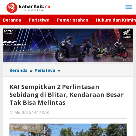
Lewati
ke
konten
Beranda
Peristiwa
Pemerintahan
Hukum dan Krimin
Beranda
»
Peristiwa
»
KAI
Sempitkan
2
KAI Sempitkan 2 Perlintasan
Perlintasan
Sebidang di Blitar, Kendaraan Besar
Sebidang
Tak Bisa Melintas
di
Blitar,
15 Mei 2026 14:17 WIB
oleh
Kendaraan
Andika
Besar
DP
Tak
Bisa