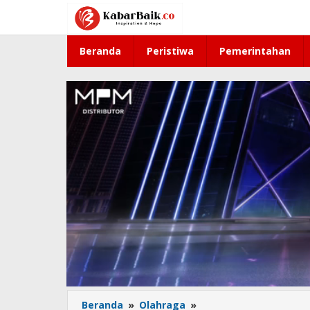
Lewati
ke
konten
Beranda
Peristiwa
Pemerintahan
Beranda
»
Olahraga
»
Kapolda