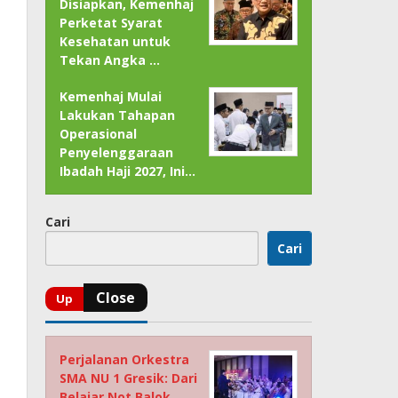
Disiapkan, Kemenhaj
Perketat Syarat
Kesehatan untuk
Tekan Angka …
Kemenhaj Mulai
Lakukan Tahapan
Operasional
Penyelenggaraan
Ibadah Haji 2027, Ini…
Cari
Cari
Perjalanan Orkestra
SMA NU 1 Gresik: Dari
Belajar Not Balok