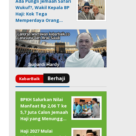
Ada Pungli Jemaah Safari
Wukuf?, Wakil Kepala BP
Haji: Kok Tega
Memperdaya Orang…
BPKH Salurkan Nilai
Manfaat Rp 2,06 T ke
5,7 Juta Calon Jemaah
Haji yang Menungg…
Haji 2027 Mulai