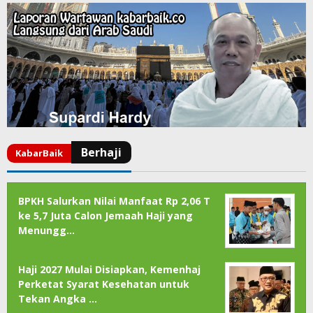
BPKH Salurkan Nilai Manfaat Rp 2,06 T
ke 5,7 Juta Calon Jemaah Haji yang
Menungg…
Haji 2027 Mulai Disiapkan, Kemenhaj
Perketat Syarat Kesehatan untuk
Tekan Angka …