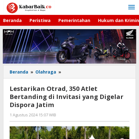
Lewati
ke
konten
Beranda
Peristiwa
Pemerintahan
Hukum dan Krimin
Beranda
»
Olahraga
»
Lestarikan
Otrad,
350
Lestarikan Otrad, 350 Atlet
Atlet
Bertanding di Invitasi yang Digelar
Bertanding
Dispora Jatim
di
Invitasi
1 Agustus 2024 15:07 WIB
oleh
yang
Dian
Digelar
Kurniawan
Dispora
Jatim