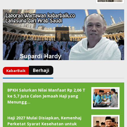
BPKH Salurkan Nilai Manfaat Rp 2,06 T
ke 5,7 Juta Calon Jemaah Haji yang
Menungg…
Haji 2027 Mulai Disiapkan, Kemenhaj
Perketat Syarat Kesehatan untuk