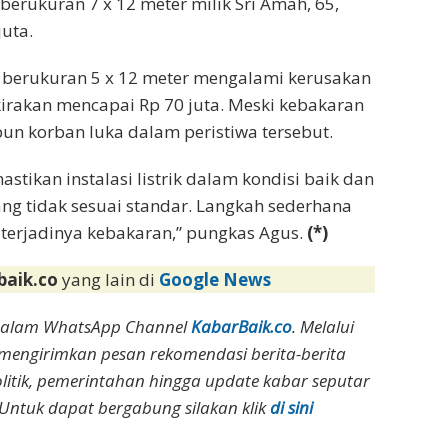
rukuran 7 x 12 meter milik Sri Amah, 65,
juta.
, berukuran 5 x 12 meter mengalami kerusakan
kirakan mencapai Rp 70 juta. Meski kebakaran
un korban luka dalam peristiwa tersebut.
ikan instalasi listrik dalam kondisi baik dan
ng tidak sesuai standar. Langkah sederhana
 terjadinya kebakaran,” pungkas Agus.
(*)
baik.co
yang lain di
Google News
dalam WhatsApp Channel
KabarBaik.co
. Melalui
 mengirimkan pesan rekomendasi berita-berita
olitik, pemerintahan hingga update kabar seputar
Untuk dapat bergabung silakan klik
di sini