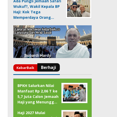
Ada Pungli Jemaah Safari
Wukuf?, Wakil Kepala BP
Haji: Kok Tega
Memperdaya Orang…
BPKH Salurkan Nilai
Manfaat Rp 2,06 T ke
5,7 Juta Calon Jemaah
Haji yang Menungg…
Haji 2027 Mulai