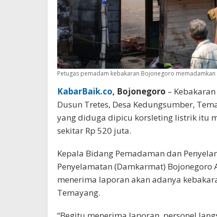
Petugas pemadam kebakaran Bojonegoro memadamkan ap
KabarBaik.co
, Bojonegoro
– Kebakaran
Dusun Tretes, Desa Kedungsumber, Temay
yang diduga dipicu korsleting listrik i
sekitar Rp 520 juta.
Kepala Bidang Pemadaman dan Penyela
Penyelamatan (Damkarmat) Bojonegoro 
menerima laporan akan adanya kebakara
Temayang.
“Begitu menerima laporan, personel lang