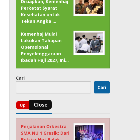
Disiapkan, Kemenhaj
Perketat Syarat
Kesehatan untuk
Tekan Angka …
Kemenhaj Mulai
Lakukan Tahapan
Operasional
Penyelenggaraan
Ibadah Haji 2027, Ini…
Cari
Cari
Perjalanan Orkestra
SMA NU 1 Gresik: Dari
Belajar Not Balok