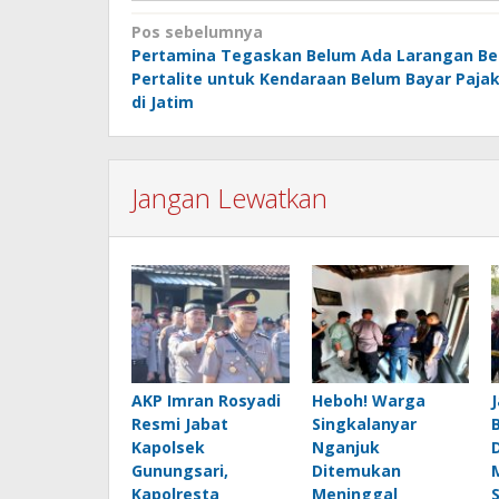
Navigasi
Pos sebelumnya
Pertamina Tegaskan Belum Ada Larangan Bel
pos
Pertalite untuk Kendaraan Belum Bayar Paja
di Jatim
Jangan Lewatkan
AKP Imran Rosyadi
Heboh! Warga
Resmi Jabat
Singkalanyar
Kapolsek
Nganjuk
Gunungsari,
Ditemukan
Kapolresta
Meninggal