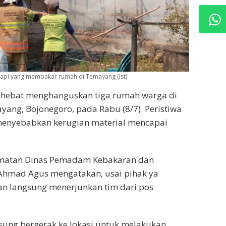
i yang membakar rumah di Temayang (Ist)
 hebat menghanguskan tiga rumah warga di
ang, Bojonegoro, pada Rabu (8/7). Peristiwa
tu menyebabkan kerugian material mencapai
matan Dinas Pemadam Kebakaran dan
Ahmad Agus mengatakan, usai pihak ya
n langsung menerjunkan tim dari pos
sung bergerak ke lokasi untuk melakukan