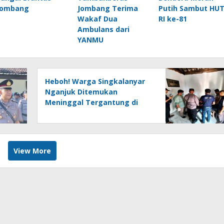
Jombang
Jombang Terima
Putih Sambut HU
Wakaf Dua
RI ke-81
Ambulans dari
YANMU
Heboh! Warga Singkalanyar
Nganjuk Ditemukan
Meninggal Tergantung di
Pohon Sukun
View More