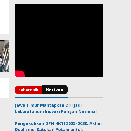
T
Jawa Timur Mantapkan Diri Jadi
Laboratorium Inovasi Pangan Nasional
Pengukuhkan DPN HKTI 2025–2030: Akhiri
Dualisme, Satukan Petani untuk