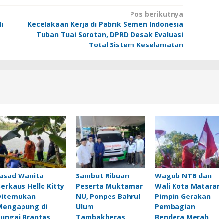
Pos berikutnya
i
Kecelakaan Kerja di Pabrik Semen Indonesia
k
Tuban Tuai Sorotan, DPRD Desak Evaluasi
Total Sistem Keselamatan
Jasad Wanita
Sambut Ribuan
Wagub NTB dan
Berkaus Hello Kitty
Peserta Muktamar
Wali Kota Matar
Ditemukan
NU, Ponpes Bahrul
Pimpin Gerakan
Mengapung di
Ulum
Pembagian
Sungai Brantas
Tambakberas
Bendera Merah