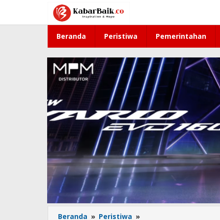
Lewati
ke
konten
Beranda
Peristiwa
Pemerintahan
Beranda
»
Peristiwa
»
Korsleting,