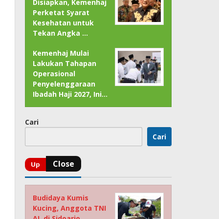
Disiapkan, Kemenhaj
Perketat Syarat
Kesehatan untuk
Tekan Angka …
Kemenhaj Mulai
Lakukan Tahapan
Operasional
Penyelenggaraan
Ibadah Haji 2027, Ini…
Cari
Cari
Budidaya Kumis
Kucing, Anggota TNI
AL di Sidoarjo