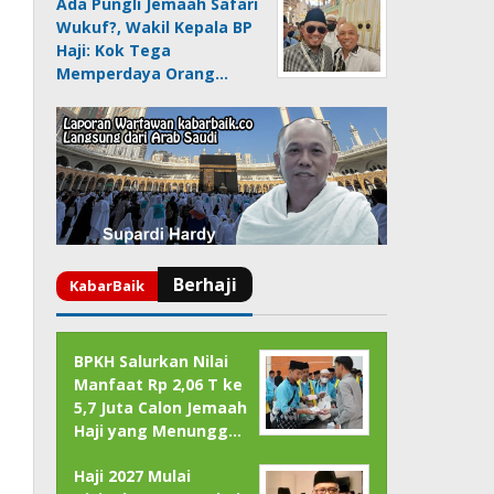
Ada Pungli Jemaah Safari
Wukuf?, Wakil Kepala BP
Haji: Kok Tega
Memperdaya Orang…
BPKH Salurkan Nilai
Manfaat Rp 2,06 T ke
5,7 Juta Calon Jemaah
Haji yang Menungg…
Haji 2027 Mulai