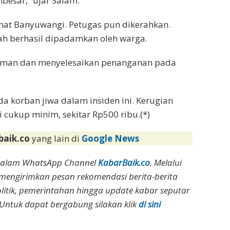
besar,” ujar Salam.
rmat Banyuwangi. Petugas pun dikerahkan.
ah berhasil dipadamkan oleh warga.
 aman dan menyelesaikan penanganan pada
 korban jiwa dalam insiden ini. Kerugian
i cukup minim, sekitar Rp500 ribu.(*)
baik.co
yang lain di
Google News
dalam WhatsApp Channel
KabarBaik.co
. Melalui
 mengirimkan pesan rekomendasi berita-berita
olitik, pemerintahan hingga update kabar seputar
Untuk dapat bergabung silakan klik
di sini