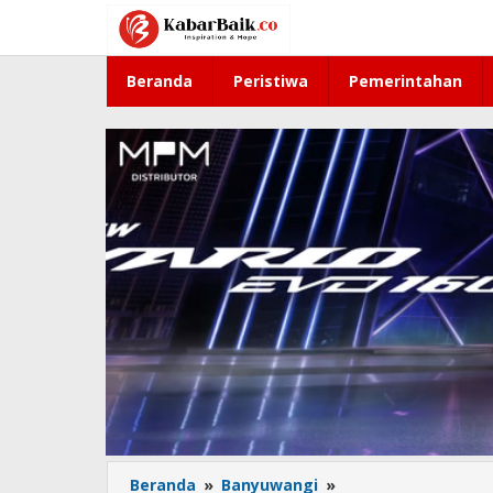
Lewati
ke
konten
Beranda
Peristiwa
Pemerintahan
Beranda
»
Banyuwangi
»
LPG