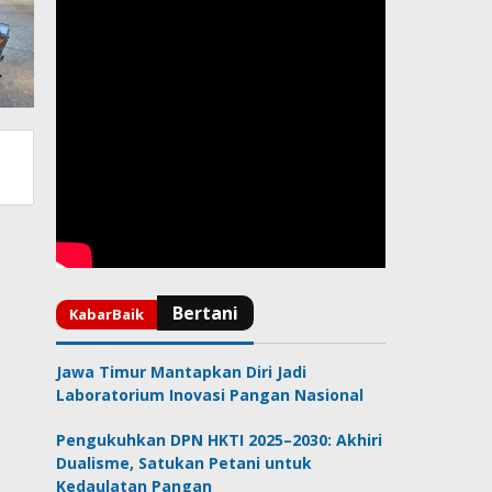
Jawa Timur Mantapkan Diri Jadi
Laboratorium Inovasi Pangan Nasional
Pengukuhkan DPN HKTI 2025–2030: Akhiri
Dualisme, Satukan Petani untuk
Kedaulatan Pangan