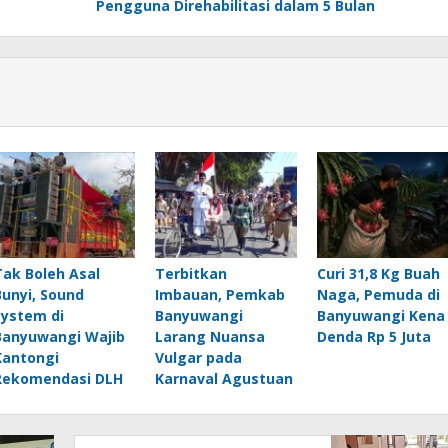
Pengguna Direhabilitasi dalam 5 Bulan
Tak Boleh Asal
Terbitkan
Curi 31,8 Kg Buah
Bunyi, Sound
Imbauan, Pemkab
Naga, Pemuda di
System di
Banyuwangi
Banyuwangi Kena
Banyuwangi Wajib
Larang Nuansa
Denda Rp 5 Juta
Kantongi
Vulgar pada
Rekomendasi DLH
Karnaval Agustuan