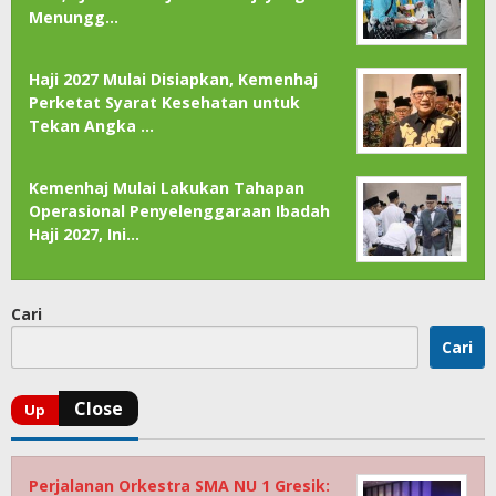
Menungg…
Haji 2027 Mulai Disiapkan, Kemenhaj
Perketat Syarat Kesehatan untuk
Tekan Angka …
Kemenhaj Mulai Lakukan Tahapan
Operasional Penyelenggaraan Ibadah
Haji 2027, Ini…
Cari
Cari
Perjalanan Orkestra SMA NU 1 Gresik: