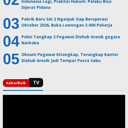
Indonesia Lagi, Praktisi Hukum: Pelaku Bisa
Dijerat Pidana
Pabrik Baru SAI 2 Nganjuk Siap Beroperasi
Oktober 2026, Buka Lowongan 3.000 Pekerja
Polisi Tangkap 2 Pegawai Dishub Gresik gegara
Narkoba
Oknum Pegawai Ditangkap, Terungkap Kantor
Dishub Gresik Jadi Tempat Pesta Sabu