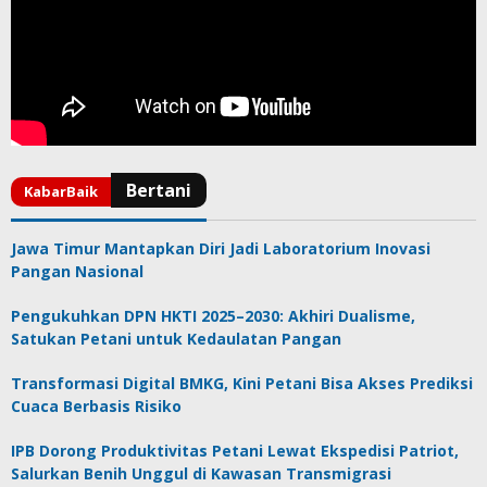
Jawa Timur Mantapkan Diri Jadi Laboratorium Inovasi
Pangan Nasional
Pengukuhkan DPN HKTI 2025–2030: Akhiri Dualisme,
Satukan Petani untuk Kedaulatan Pangan
Transformasi Digital BMKG, Kini Petani Bisa Akses Prediksi
Cuaca Berbasis Risiko
IPB Dorong Produktivitas Petani Lewat Ekspedisi Patriot,
Salurkan Benih Unggul di Kawasan Transmigrasi