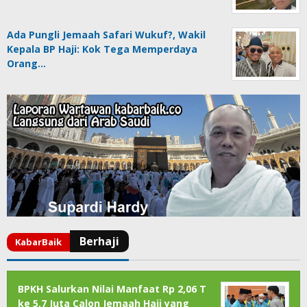
Ada Pungli Jemaah Safari Wukuf?, Wakil
Kepala BP Haji: Kok Tega Memperdaya
Orang…
BPKH Salurkan Nilai Manfaat Rp 2,06 T
ke 5,7 Juta Calon Jemaah Haji yang