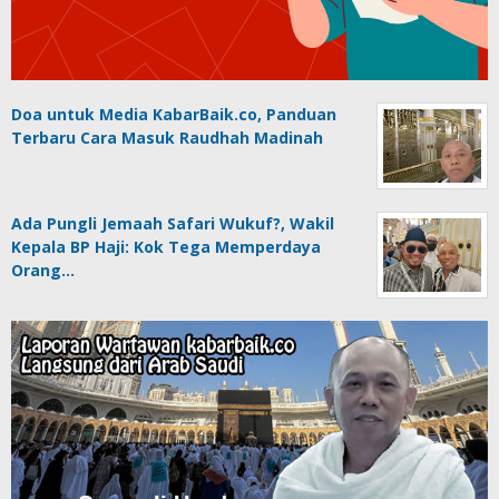
Doa untuk Media KabarBaik.co, Panduan
Terbaru Cara Masuk Raudhah Madinah
Ada Pungli Jemaah Safari Wukuf?, Wakil
Kepala BP Haji: Kok Tega Memperdaya
Orang…