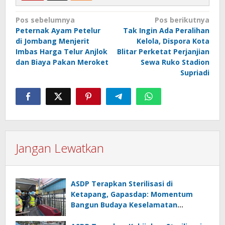
Navigasi
Pos sebelumnya
Pos berikutnya
Peternak Ayam Petelur
Tak Ingin Ada Peralihan
pos
di Jombang Menjerit
Kelola, Dispora Kota
Imbas Harga Telur Anjlok
Blitar Perketat Perjanjian
dan Biaya Pakan Meroket
Sewa Ruko Stadion
Supriadi
Jangan Lewatkan
ASDP Terapkan Sterilisasi di
Ketapang, Gapasdap: Momentum
Bangun Budaya Keselamatan
Pelayaran