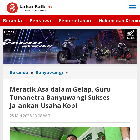
Lewati
ke
konten
Beranda
Peristiwa
Pemerintahan
Hukum dan Krimin
Beranda
»
Banyuwangi
»
Meracik
Asa
dalam
Meracik Asa dalam Gelap, Guru
Gelap,
Tunanetra Banyuwangi Sukses
Guru
Jalankan Usaha Kopi
Tunanetra
Banyuwangi
25 Mei 2026 13:08 WIB
oleh
Sukses
Faisal
Jalankan
Usaha
Kopi