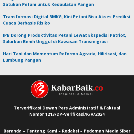
Satukan Petani untuk Kedaulatan Pangan
Transformasi Digital BMKG, Kini Petani Bisa Akses Prediksi
Cuaca Berbasis Risiko
IPB Dorong Produktivitas Petani Lewat Ekspedisi Patriot,
Salurkan Benih Unggul di Kawasan Transmigrasi
Hari Tani dan Momentum Reforma Agraria, Hilirisasi, dan
Lumbung Pangan
Terverifikasi Dewan Pers Administratif & Faktual
Nomor 1213/DP-Verifikasi/K/V/2024
Beranda
–
Tentang Kami –
Redaksi –
Pedoman Media Siber