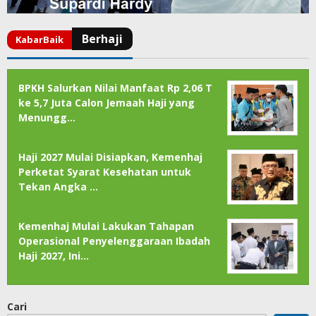
BPKH Salurkan Nilai Manfaat Rp 2,06 T
ke 5,7 Juta Calon Jemaah Haji yang
Menungg…
Haji 2027 Mulai Disiapkan, Kemenhaj
Perketat Syarat Kesehatan untuk
Tekan Angka …
Kemenhaj Mulai Lakukan Tahapan
Operasional Penyelenggaraan Ibadah
Haji 2027, Ini…
Cari