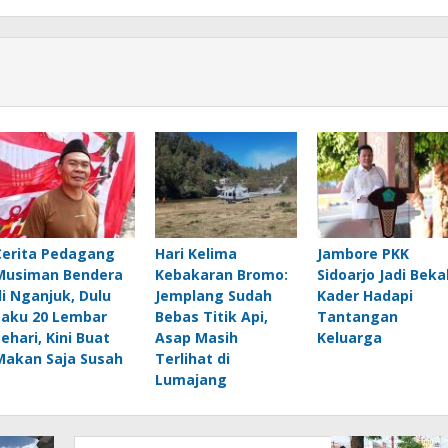
Cerita Pedagang
Hari Kelima
Jambore PKK
Musiman Bendera
Kebakaran Bromo:
Sidoarjo Jadi Beka
di Nganjuk, Dulu
Jemplang Sudah
Kader Hadapi
Laku 20 Lembar
Bebas Titik Api,
Tantangan
Sehari, Kini Buat
Asap Masih
Keluarga
Makan Saja Susah
Terlihat di
Lumajang