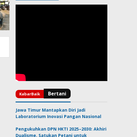
Jawa Timur Mantapkan Diri Jadi
Laboratorium Inovasi Pangan Nasional
Pengukuhkan DPN HKTI 2025–2030: Akhiri
Dualisme, Satukan Petani untuk