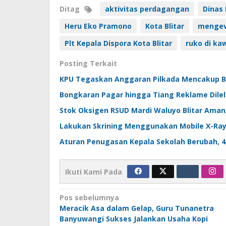
Ditag
aktivitas perdagangan
Dinas
Heru Eko Pramono
Kota Blitar
mengev
Plt Kepala Dispora Kota Blitar
ruko di ka
Posting Terkait
KPU Tegaskan Anggaran Pilkada Mencakup Ba
Bongkaran Pagar hingga Tiang Reklame Dilel
Stok Oksigen RSUD Mardi Waluyo Blitar Aman,
Lakukan Skrining Menggunakan Mobile X-Ray, 
Aturan Penugasan Kepala Sekolah Berubah, 45 
Ikuti Kami Pada
Navigasi
Pos sebelumnya
Meracik Asa dalam Gelap, Guru Tunanetra
pos
Banyuwangi Sukses Jalankan Usaha Kopi