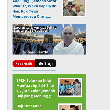
Ada Pungli Jemaah Safari
Wukuf?, Wakil Kepala BP
Haji: Kok Tega
Memperdaya Orang…
BPKH Salurkan Nilai
Manfaat Rp 2,06 T ke
5,7 Juta Calon Jemaah
Haji yang Menungg…
Haji 2027 Mulai