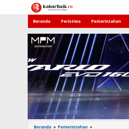
Lewati
ke
konten
Beranda
Peristiwa
Pemerintahan
Beranda
»
Pemerintahan
»
Tak