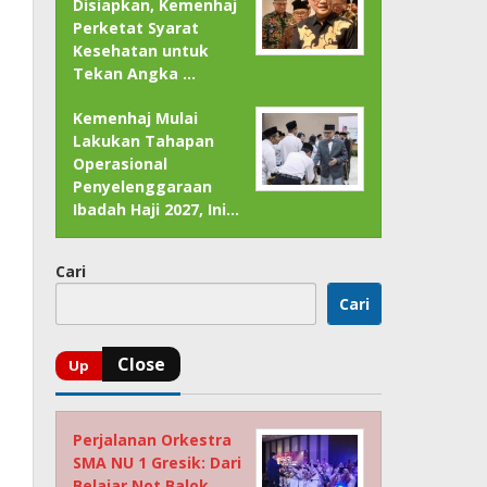
Disiapkan, Kemenhaj
Perketat Syarat
Kesehatan untuk
Tekan Angka …
Kemenhaj Mulai
Lakukan Tahapan
Operasional
Penyelenggaraan
Ibadah Haji 2027, Ini…
Cari
Cari
Perjalanan Orkestra
SMA NU 1 Gresik: Dari
Belajar Not Balok