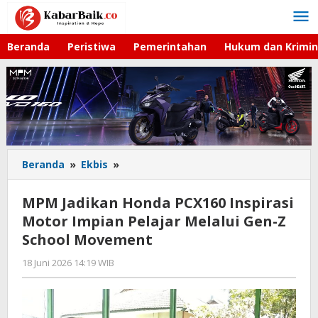
Lewati
ke
konten
Beranda
Peristiwa
Pemerintahan
Hukum dan Krimin
Beranda
»
Ekbis
»
MPM
Jadikan
Honda
MPM Jadikan Honda PCX160 Inspirasi
PCX160
Motor Impian Pelajar Melalui Gen-Z
Inspirasi
School Movement
Motor
Impian
18 Juni 2026 14:19 WIB
oleh
Pelajar
Imam
Melalui
WD
Gen-
Z