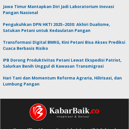
Jawa Timur Mantapkan Diri Jadi Laboratorium Inovasi
Pangan Nasional
Pengukuhkan DPN HKTI 2025–2030: Akhiri Dualisme,
Satukan Petani untuk Kedaulatan Pangan
Transformasi Digital BMKG, Kini Petani Bisa Akses Prediksi
Cuaca Berbasis Risiko
IPB Dorong Produktivitas Petani Lewat Ekspedisi Patriot,
Salurkan Benih Unggul di Kawasan Transmigrasi
Hari Tani dan Momentum Reforma Agraria, Hilirisasi, dan
Lumbung Pangan