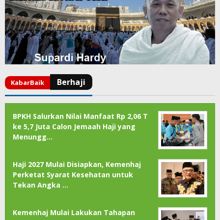
BPKH Salurkan Nilai Manfaat Rp 2,06 T
ke 5,7 Juta Calon Jemaah Haji yang
Menungg…
Haji 2027 Mulai Disiapkan, Kemenhaj
Perketat Syarat Kesehatan untuk
Tekan Angka …
Kemenhaj Mulai Lakukan Tahapan