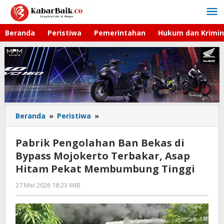
Lewati
ke
konten
Beranda
Peristiwa
Pemerintahan
Hukum dan Krimin
Beranda
»
Peristiwa
»
Pabrik
Pengolahan
Ban
Pabrik Pengolahan Ban Bekas di
Bekas
Bypass Mojokerto Terbakar, Asap
di
Hitam Pekat Membumbung Tinggi
Bypass
Mojokerto
27 Mei 2026 18:23 WIB
oleh
Terbakar,
Gagah
Asap
Saputra
Hitam
Pekat