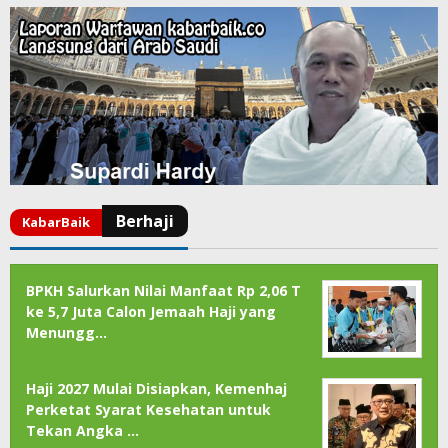
BPKH Salurkan Nilai Manfaat Rp 2,06 T
ke 5,7 Juta Calon Jemaah Haji yang
Menungg…
Haji 2027 Mulai Disiapkan, Kemenhaj
Perketat Syarat Kesehatan untuk
Tekan Angka …