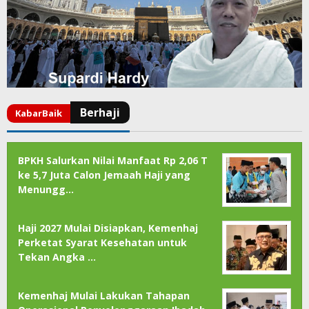
BPKH Salurkan Nilai Manfaat Rp 2,06 T
ke 5,7 Juta Calon Jemaah Haji yang
Menungg…
Haji 2027 Mulai Disiapkan, Kemenhaj
Perketat Syarat Kesehatan untuk
Tekan Angka …
Kemenhaj Mulai Lakukan Tahapan