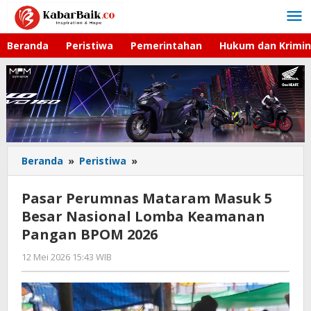
Lewati
ke
konten
Beranda
Peristiwa
Pemerintahan
Hukum dan Krimin
Beranda
»
Peristiwa
»
Pasar
Perumnas
Mataram
Pasar Perumnas Mataram Masuk 5
Masuk
Besar Nasional Lomba Keamanan
5
Pangan BPOM 2026
Besar
Nasional
12 Mei 2026 15:43 WIB
oleh
Lomba
Andika
Keamanan
DP
Pangan
BPOM