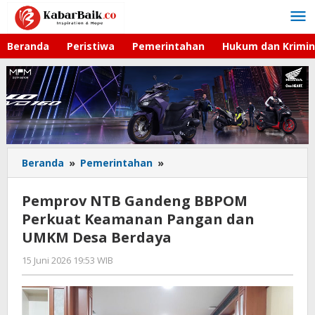
Lewati
ke
konten
Beranda
Peristiwa
Pemerintahan
Hukum dan Krimin
Beranda
»
Pemerintahan
»
Pemprov
NTB
Gandeng
Pemprov NTB Gandeng BBPOM
BBPOM
Perkuat Keamanan Pangan dan
Perkuat
UMKM Desa Berdaya
Keamanan
Pangan
15 Juni 2026 19:53 WIB
oleh
dan
Faisal
UMKM
Desa
Berdaya