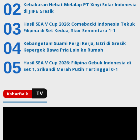
Kebakaran Hebat Melalap PT Xinyi Solar Indonesia
di JIIPE Gresik
Hasil SEA V Cup 2026: Comeback! Indonesia Tekuk
Filipina di Set Kedua, Skor Sementara 1-1
Kebangetan! Suami Pergi Kerja, Istri di Gresik
Kepergok Bawa Pria Lain ke Rumah
Hasil SEA V Cup 2026: Filipina Gebuk Indonesia di
Set 1, Srikandi Merah Putih Tertinggal 0-1