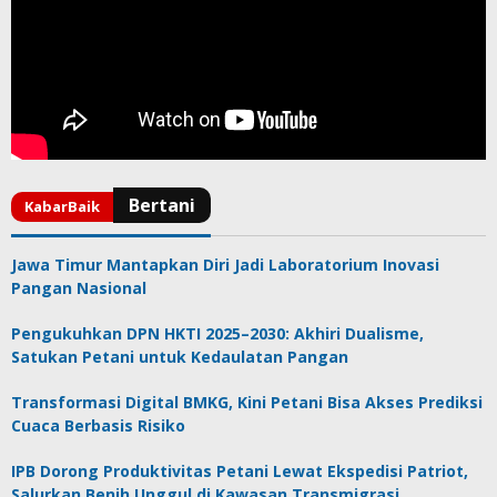
Jawa Timur Mantapkan Diri Jadi Laboratorium Inovasi
Pangan Nasional
Pengukuhkan DPN HKTI 2025–2030: Akhiri Dualisme,
Satukan Petani untuk Kedaulatan Pangan
Transformasi Digital BMKG, Kini Petani Bisa Akses Prediksi
Cuaca Berbasis Risiko
IPB Dorong Produktivitas Petani Lewat Ekspedisi Patriot,
Salurkan Benih Unggul di Kawasan Transmigrasi