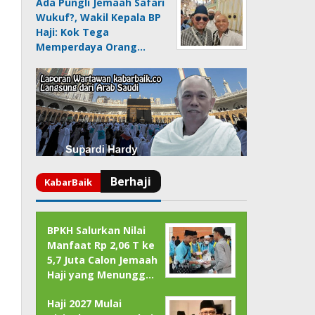
Ada Pungli Jemaah Safari
Wukuf?, Wakil Kepala BP
Haji: Kok Tega
Memperdaya Orang…
BPKH Salurkan Nilai
Manfaat Rp 2,06 T ke
5,7 Juta Calon Jemaah
Haji yang Menungg…
Haji 2027 Mulai