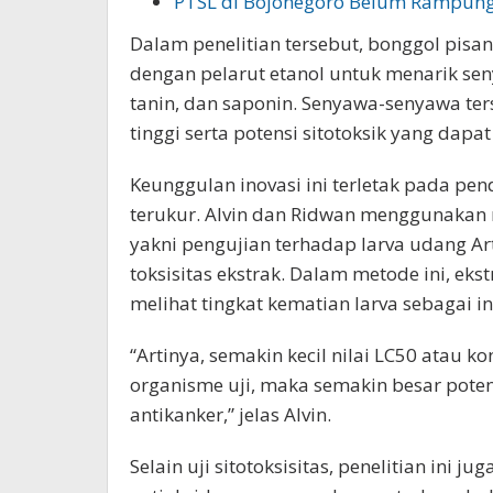
PTSL di Bojonegoro Belum Rampun
Dalam penelitian tersebut, bonggol pis
dengan pelarut etanol untuk menarik sen
tanin, dan saponin. Senyawa-senyawa ters
tinggi serta potensi sitotoksik yang d
Keunggulan inovasi ini terletak pada pe
terukur. Alvin dan Ridwan menggunakan m
yakni pengujian terhadap larva udang Ar
toksisitas ekstrak. Dalam metode ini, ek
melihat tingkat kematian larva sebagai ind
“Artinya, semakin kecil nilai LC50 atau 
organisme uji, maka semakin besar poten
antikanker,” jelas Alvin.
Selain uji sitotoksisitas, penelitian ini j