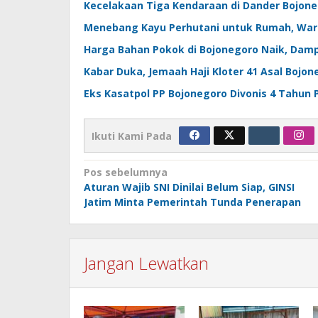
Kecelakaan Tiga Kendaraan di Dander Bojone
Menebang Kayu Perhutani untuk Rumah, Warg
Harga Bahan Pokok di Bojonegoro Naik, Dam
Kabar Duka, Jemaah Haji Kloter 41 Asal Bojon
Eks Kasatpol PP Bojonegoro Divonis 4 Tahun P
Ikuti Kami Pada
Navigasi
Pos sebelumnya
Aturan Wajib SNI Dinilai Belum Siap, GINSI
pos
Jatim Minta Pemerintah Tunda Penerapan
Jangan Lewatkan