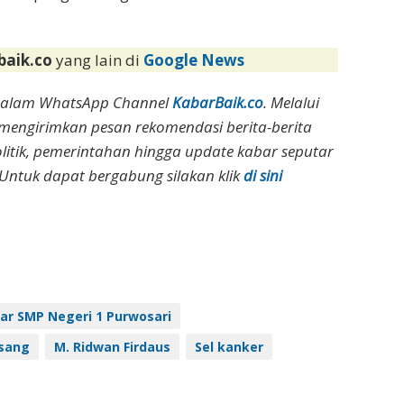
baik.co
yang lain di
Google News
dalam WhatsApp Channel
KabarBaik.co
. Melalui
 mengirimkan pesan rekomendasi berita-berita
olitik, pemerintahan hingga update kabar seputar
Untuk dapat bergabung silakan klik
di sini
jar SMP Negeri 1 Purwosari
isang
M. Ridwan Firdaus
Sel kanker