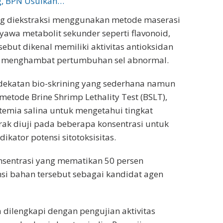
g, BPN Usulkan…
ang diekstraksi menggunakan metode maserasi
yawa metabolit sekunder seperti flavonoid,
ebut dikenal memiliki aktivitas antioksidan
apat menghambat pertumbuhan sel abnormal.
ndekatan bio-skrining yang sederhana namun
etode Brine Shrimp Lethality Test (BSLT),
temia salina untuk mengetahui tingkat
strak diuji pada beberapa konsentrasi untuk
ikator potensi sitotoksisitas.
konsentrasi yang mematikan 50 persen
si bahan tersebut sebagai kandidat agen
uga dilengkapi dengan pengujian aktivitas