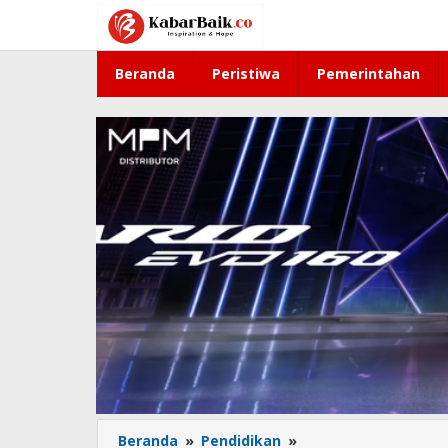
Lewati
ke
konten
Beranda
Peristiwa
Pemerintahan
Beranda
»
Pendidikan
»
Pelajar