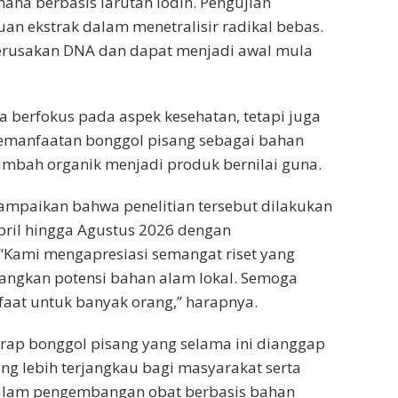
na berbasis larutan iodin. Pengujian
n ekstrak dalam menetralisir radikal bebas.
erusakan DNA dan dapat menjadi awal mula
a berfokus pada aspek kesehatan, tetapi juga
emanfaatan bonggol pisang sebagai bahan
imbah organik menjadi produk bernilai guna.
ampaikan bahwa penelitian tersebut dilakukan
pril hingga Agustus 2026 dengan
“Kami mengapresiasi semangat riset yang
ngkan potensi bahan alam lokal. Semoga
at untuk banyak orang,” harapnya.
harap bonggol pisang yang selama ini dianggap
ang lebih terjangkau bagi masyarakat serta
dalam pengembangan obat berbasis bahan