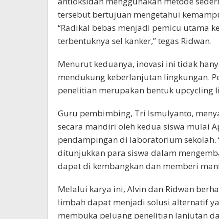
antioksidan menggunakan metode sederha
tersebut bertujuan mengetahui kemampua
“Radikal bebas menjadi pemicu utama k
terbentuknya sel kanker,” tegas Ridwan.
Menurut keduanya, inovasi ini tidak hany
mendukung keberlanjutan lingkungan. P
penelitian merupakan bentuk upcycling l
Guru pembimbing, Tri Ismulyanto, meny
secara mandiri oleh kedua siswa mulai A
pendampingan di laboratorium sekolah. 
ditunjukkan para siswa dalam mengemba
dapat di kembangkan dan memberi manfa
Melalui karya ini, Alvin dan Ridwan ber
limbah dapat menjadi solusi alternatif y
membuka peluang penelitian lanjutan 