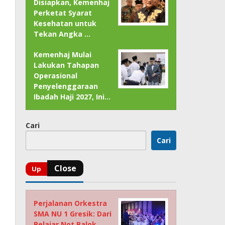
Disiapkan, Kemenhaj
Perketat Syarat
Kesehatan untuk
Tekan Angka …
Kemenhaj Mulai
Lakukan Tahapan
Operasional
Penyelenggaraan
Ibadah Haji 2027, Ini…
Cari
Cari
Perjalanan Orkestra
SMA NU 1 Gresik: Dari
Belajar Not Balok