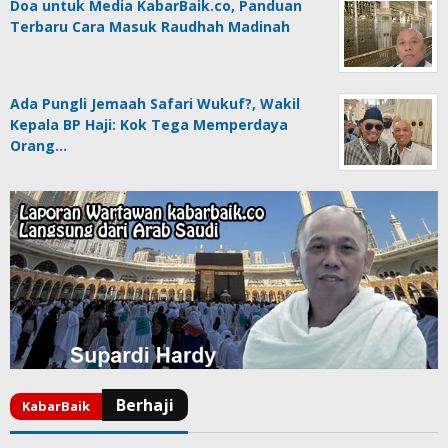
Doa untuk Media KabarBaik.co, Panduan
Terbaru Cara Masuk Raudhah Madinah
Ada Pungli Jemaah Safari Wukuf?, Wakil
Kepala BP Haji: Kok Tega Memperdaya
Orang…