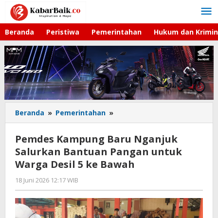
Lewati
ke
konten
Beranda
Peristiwa
Pemerintahan
Hukum dan Krimin
Beranda
»
Pemerintahan
»
Pemdes
Kampung
Baru
Pemdes Kampung Baru Nganjuk
Nganjuk
Salurkan Bantuan Pangan untuk
Salurkan
Warga Desil 5 ke Bawah
Bantuan
Pangan
18 Juni 2026 12:17 WIB
oleh
untuk
Gagah
Warga
Saputra
Desil
5