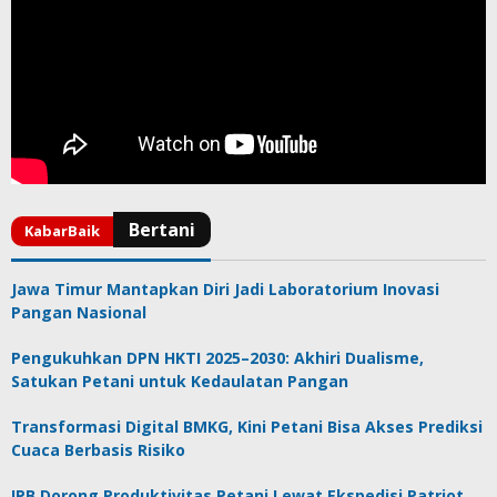
Jawa Timur Mantapkan Diri Jadi Laboratorium Inovasi
Pangan Nasional
Pengukuhkan DPN HKTI 2025–2030: Akhiri Dualisme,
Satukan Petani untuk Kedaulatan Pangan
Transformasi Digital BMKG, Kini Petani Bisa Akses Prediksi
Cuaca Berbasis Risiko
IPB Dorong Produktivitas Petani Lewat Ekspedisi Patriot,