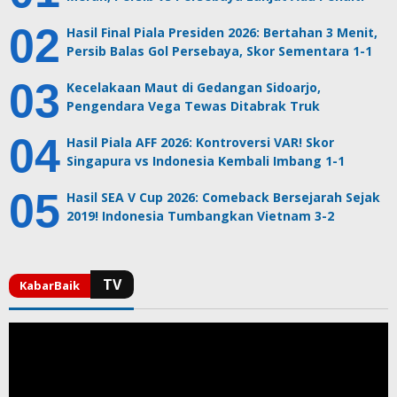
Hasil Final Piala Presiden 2026: Bertahan 3 Menit,
Persib Balas Gol Persebaya, Skor Sementara 1-1
Kecelakaan Maut di Gedangan Sidoarjo,
Pengendara Vega Tewas Ditabrak Truk
Hasil Piala AFF 2026: Kontroversi VAR! Skor
Singapura vs Indonesia Kembali Imbang 1-1
Hasil SEA V Cup 2026: Comeback Bersejarah Sejak
2019! Indonesia Tumbangkan Vietnam 3-2