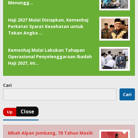
Menungg…
Haji 2027 Mulai Disiapkan, Kemenhaj
Perketat Syarat Kesehatan untuk
Tekan Angka …
Kemenhaj Mulai Lakukan Tahapan
Operasional Penyelenggaraan Ibadah
Haji 2027, Ini…
Cari
Cari
Mbah Alpan Jombang, 78 Tahun Masih