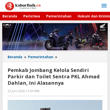
Lewati
ke
konten
Beranda
Peristiwa
Pemerintahan
Hukum dan Krimin
Beranda
»
Pemerintahan
»
Pemkab
Jombang
Kelola
Pemkab Jombang Kelola Sendiri
Sendiri
Parkir dan Toilet Sentra PKL Ahmad
Parkir
Dahlan, Ini Alasannya
dan
Toilet
22 Juni 2026 17:20 WIB
oleh
Sentra
Gagah
PKL
Saputra
Ahmad
Dahlan,