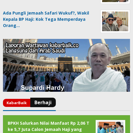
Ada Pungli Jemaah Safari Wukuf?, Wakil
Kepala BP Haji: Kok Tega Memperdaya
Orang…
BPKH Salurkan Nilai Manfaat Rp 2,06 T
ke 5,7 Juta Calon Jemaah Haji yang