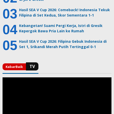
Hasil SEA V Cup 2026: Comeback! Indonesia Tekuk
Filipina di Set Kedua, Skor Sementara 1-1
Kebangetan! Suami Pergi Kerja, Istri di Gresik
Kepergok Bawa Pria Lain ke Rumah
Hasil SEA V Cup 2026: Filipina Gebuk Indonesia di
Set 1, Srikandi Merah Putih Tertinggal 0-1