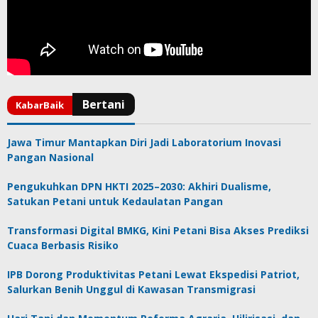
Jawa Timur Mantapkan Diri Jadi Laboratorium Inovasi
Pangan Nasional
Pengukuhkan DPN HKTI 2025–2030: Akhiri Dualisme,
Satukan Petani untuk Kedaulatan Pangan
Transformasi Digital BMKG, Kini Petani Bisa Akses Prediksi
Cuaca Berbasis Risiko
IPB Dorong Produktivitas Petani Lewat Ekspedisi Patriot,
Salurkan Benih Unggul di Kawasan Transmigrasi