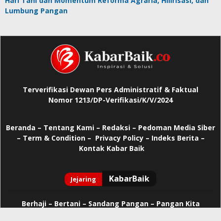
Hari Tani dan Momentum Reforma Agraria, Hilirisasi, dan
Lumbung Pangan
Terverifikasi Dewan Pers Administratif & Faktual
Nomor 1213/DP-Verifikasi/K/V/2024
Beranda
–
Tentang Kami –
Redaksi –
Pedoman Media Siber
–
Term & Condition –
Privacy Policy
–
Indeks Berita –
Kontak Kabar Baik
Berhaji
–
Bertani –
Sandang Pangan –
Pangan Kita