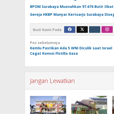
BPOM Surabaya Musnahkan 97.676 Butir Obat Il
Gereja HKBP Manyar Kertoarjo Surabaya Diseg
Ikuti Kami Pada
Navigasi
Pos sebelumnya
Kemlu Pastikan Ada 5 WNI Diculik saat Israel
pos
Cegat Konvoi Flotilla Gaza
Jangan Lewatkan