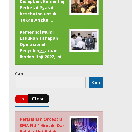
Disiapkan, Kemenhaj
Perketat Syarat
Kesehatan untuk
Tekan Angka …
Kemenhaj Mulai
Lakukan Tahapan
Operasional
Penyelenggaraan
Ibadah Haji 2027, Ini…
Cari
Cari
Perjalanan Orkestra
SMA NU 1 Gresik: Dari
Belajar Not Balok