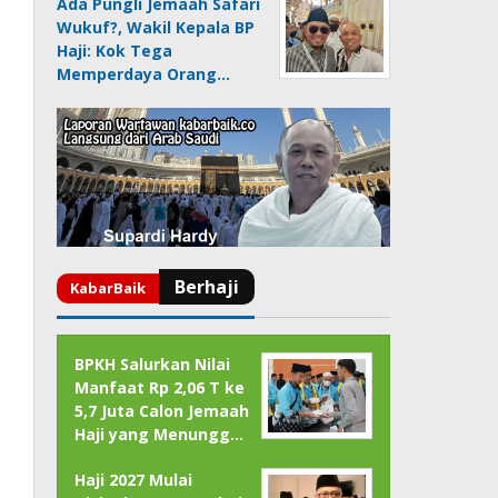
Ada Pungli Jemaah Safari
Wukuf?, Wakil Kepala BP
Haji: Kok Tega
Memperdaya Orang…
BPKH Salurkan Nilai
Manfaat Rp 2,06 T ke
5,7 Juta Calon Jemaah
Haji yang Menungg…
Haji 2027 Mulai