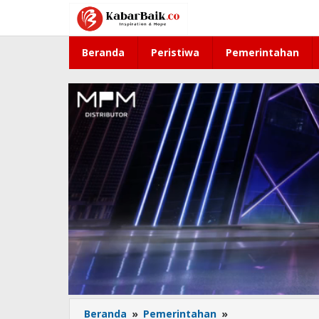
Lewati
ke
konten
Beranda
Peristiwa
Pemerintahan
Beranda
»
Pemerintahan
»
Perkuat