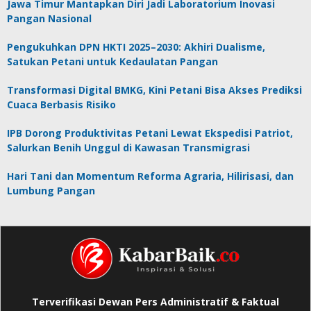
Jawa Timur Mantapkan Diri Jadi Laboratorium Inovasi
Pangan Nasional
Pengukuhkan DPN HKTI 2025–2030: Akhiri Dualisme,
Satukan Petani untuk Kedaulatan Pangan
Transformasi Digital BMKG, Kini Petani Bisa Akses Prediksi
Cuaca Berbasis Risiko
IPB Dorong Produktivitas Petani Lewat Ekspedisi Patriot,
Salurkan Benih Unggul di Kawasan Transmigrasi
Hari Tani dan Momentum Reforma Agraria, Hilirisasi, dan
Lumbung Pangan
Terverifikasi Dewan Pers Administratif & Faktual