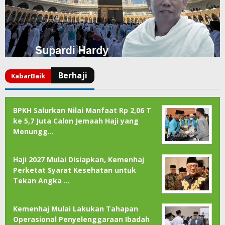
BPKH Salurkan Nilai Manfaat Rp 2,06 T
ke 5,7 Juta Calon Jemaah Haji yang
Menungg…
Haji 2027 Mulai Disiapkan, Kemenhaj
Perketat Syarat Kesehatan untuk
Tekan Angka …
Kemenhaj Mulai Lakukan Tahapan
Operasional Penyelenggaraan Ibadah