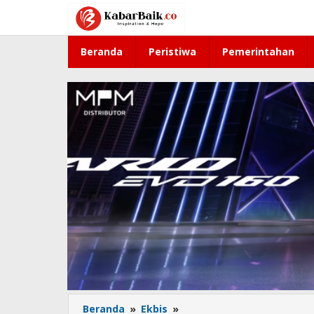
Lewati
ke
konten
Beranda
Peristiwa
Pemerintahan
Beranda
»
Ekbis
»
PLN