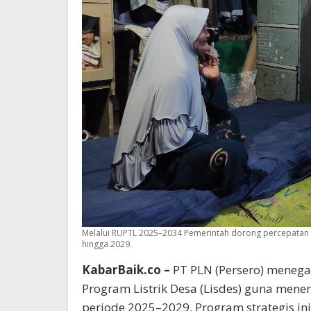
Melalui RUPTL 2025–2034 Pemerintah dorong percepatan P
hingga 2029.
KabarBaik.co –
PT PLN (Persero) meneg
Program Listrik Desa (Lisdes) guna mene
periode 2025–2029. Program strategis i