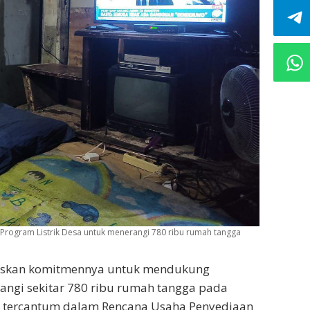
rogram Listrik Desa untuk menerangi 780 ribu rumah tangga
askan komitmennya untuk mendukung
rangi sekitar 780 ribu rumah tangga pada
ni tercantum dalam Rencana Usaha Penyediaan