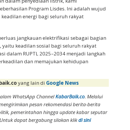
h dalam penyediaan listrik, kami
berhasilan Program Lisdes. Ini adalah wujud
keadilan energi bagi seluruh rakyat
rluas jangkauan elektrifikasi sebagai bagian
 yaitu keadilan sosial bagi seluruh rakyat
grasi dalam RUPTL 2025–2034 menjadi langkah
berkeadilan dan memajukan kehidupan
baik.co
yang lain di
Google News
dalam WhatsApp Channel
KabarBaik.co
. Melalui
 mengirimkan pesan rekomendasi berita-berita
olitik, pemerintahan hingga update kabar seputar
Untuk dapat bergabung silakan klik
di sini