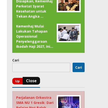
Disiapkan, Kemenhaj
Perketat Syarat
Kesehatan untuk
Tekan Angka …
Kemenhaj Mulai
Lakukan Tahapan
Operasional
Penyelenggaraan
Ibadah Haji 2027, Ini…
Cari
Cari
Perjalanan Orkestra
SMA NU 1 Gresik: Dari
Belajar Not Balok