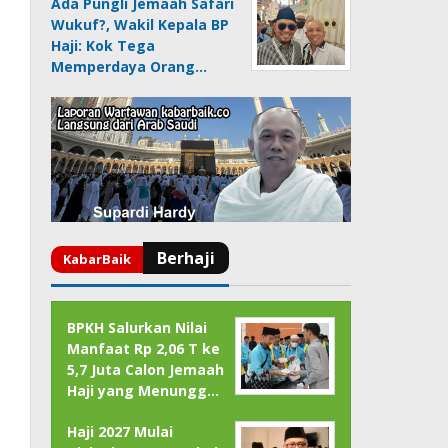
Ada Pungli Jemaah Safari
Wukuf?, Wakil Kepala BP
Haji: Kok Tega
Memperdaya Orang…
BPKH Salurkan Nilai
Manfaat Rp 2,06 T ke
5,7 Juta Calon Jemaah
Haji yang Menungg…
Haji 2027 Mulai