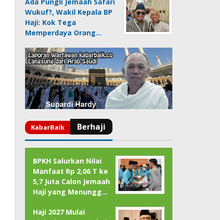
Ada Pungli Jemaah Safari
Wukuf?, Wakil Kepala BP
Haji: Kok Tega
Memperdaya Orang…
BPKH Salurkan Nilai
Manfaat Rp 2,06 T ke
5,7 Juta Calon Jemaah
Haji yang Menungg…
Haji 2027 Mulai