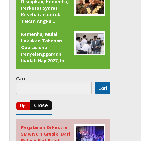
Disiapkan, Kemenhaj
Perketat Syarat
Kesehatan untuk
Tekan Angka …
Kemenhaj Mulai
Lakukan Tahapan
Operasional
Penyelenggaraan
Ibadah Haji 2027, Ini…
Cari
Cari
Perjalanan Orkestra
SMA NU 1 Gresik: Dari
Belajar Not Balok