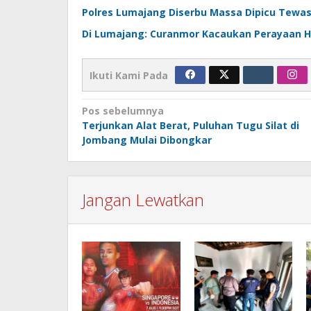
Polres Lumajang Diserbu Massa Dipicu Tewa
Di Lumajang: Curanmor Kacaukan Perayaan HU
Ikuti Kami Pada
Navigasi
Pos sebelumnya
Terjunkan Alat Berat, Puluhan Tugu Silat di
pos
Jombang Mulai Dibongkar
Jangan Lewatkan