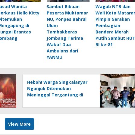
Jasad Wanita
Sambut Ribuan
Wagub NTB dan
Berkaus Hello Kitty
Peserta Muktamar
Wali Kota Matar
Ditemukan
NU, Ponpes Bahrul
Pimpin Gerakan
Mengapung di
Ulum
Pembagian
Sungai Brantas
Tambakberas
Bendera Merah
Jombang
Jombang Terima
Putih Sambut HU
Wakaf Dua
RI ke-81
Ambulans dari
YANMU
Heboh! Warga Singkalanyar
Nganjuk Ditemukan
Meninggal Tergantung di
Pohon Sukun
View More