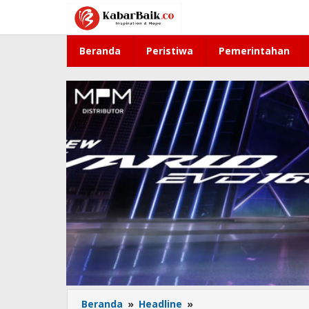
Lewati
ke
konten
Beranda
Peristiwa
Pemerintahan
Beranda
»
Headline
»
Polisi