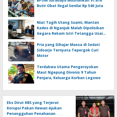
BPOM Surabaya Musnahkan 97.676
Butir Obat Ilegal Senilai Rp 540 Juta
Niat Tagih Utang Suami, Mantan
Kades di Nganjuk Malah Dipolisikan
Gegara Rekam Istri Tetangga Usai
Mandi
Pria yang Dihajar Massa di Sedati
Sidoarjo Ternyata Tepergok Curi
Motor
Terdakwa Utama Pengeroyokan
Maut Ngepung Divonis 9 Tahun
Penjara, Keluarga Korban Legowo
Eks Dirut KBS yang Terjerat
Korupsi Pakan Hewan Ajukan
Penangguhan Penahanan