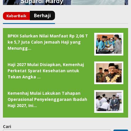
BPKH Salurkan Nilai Manfaat Rp 2,06 T
ke 5,7 Juta Calon Jemaah Haji yang
Menungg…
Haji 2027 Mulai Disiapkan, Kemenhaj
Perketat Syarat Kesehatan untuk
Tekan Angka …
Kemenhaj Mulai Lakukan Tahapan
Operasional Penyelenggaraan Ibadah
Haji 2027, Ini…
Cari