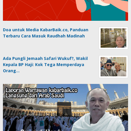
Doa untuk Media KabarBaik.co, Panduan
Terbaru Cara Masuk Raudhah Madinah
Ada Pungli Jemaah Safari Wukuf?, Wakil
Kepala BP Haji: Kok Tega Memperdaya
Orang…