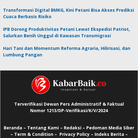
Transformasi Digital BMKG, Kini Petani Bisa Akses Prediksi
Cuaca Berbasis Risiko
IPB Dorong Produktivitas Petani Lewat Ekspedisi Patriot,
Salurkan Benih Unggul di Kawasan Transmigrasi
Hari Tani dan Momentum Reforma Agraria, Hilirisasi, dan
Lumbung Pangan
Terverifikasi Dewan Pers Administratif & Faktual
Nomor 1213/DP-Verifikasi/K/V/2024
Beranda
–
Tentang Kami –
Redaksi –
Pedoman Media Siber
–
Term & Condition –
Privacy Policy
–
Indeks Berita –