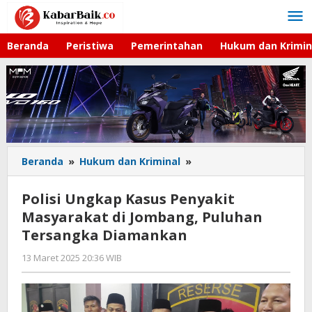
Lewati
ke
konten
Beranda
Peristiwa
Pemerintahan
Hukum dan Krimin
Beranda
»
Hukum dan Kriminal
»
Polisi
Ungkap
Kasus
Polisi Ungkap Kasus Penyakit
Penyakit
Masyarakat di Jombang, Puluhan
Masyarakat
Tersangka Diamankan
di
Jombang,
13 Maret 2025 20:36 WIB
oleh
Puluhan
Andika
Tersangka
DP
Diamankan