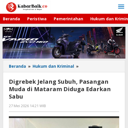
Lewati
ke
konten
Beranda
Peristiwa
Pemerintahan
Hukum dan Krimin
Beranda
»
Hukum dan Kriminal
»
Digrebek
Jelang
Subuh,
Digrebek Jelang Subuh, Pasangan
Pasangan
Muda di Mataram Diduga Edarkan
Muda
Sabu
di
Mataram
27 Mei 2026 14:21 WIB
oleh
Diduga
Faisal
Edarkan
Sabu