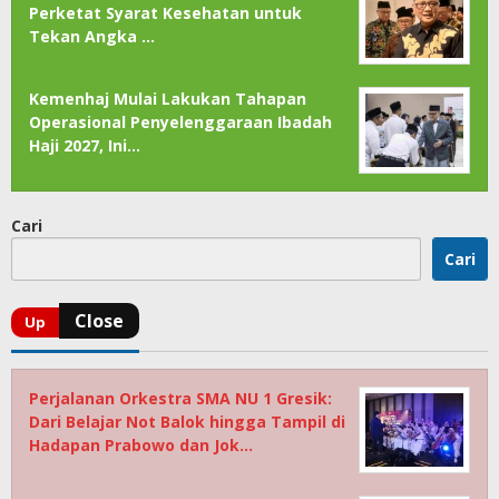
Perketat Syarat Kesehatan untuk
Tekan Angka …
Kemenhaj Mulai Lakukan Tahapan
Operasional Penyelenggaraan Ibadah
Haji 2027, Ini…
Cari
Cari
Perjalanan Orkestra SMA NU 1 Gresik:
Dari Belajar Not Balok hingga Tampil di
Hadapan Prabowo dan Jok…