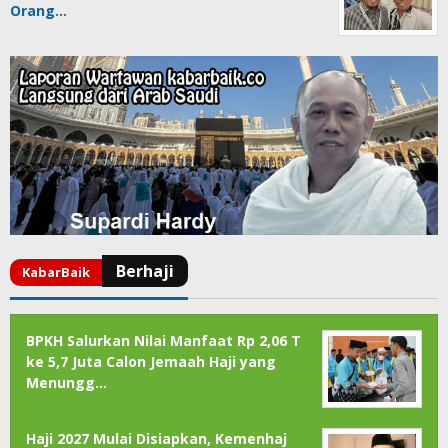
Orang…
BPKH Salurkan Nilai Manfaat Rp 2,06 T
ke 5,7 Juta Calon Jemaah Haji yang
Menungg…
Haji 2027 Mulai Disiapkan, Kemenhaj