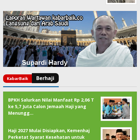
BPKH Salurkan Nilai Manfaat Rp 2,06 T
ke 5,7 Juta Calon Jemaah Haji yang
Menungg…
Haji 2027 Mulai Disiapkan, Kemenhaj
Perketat Syarat Kesehatan untuk