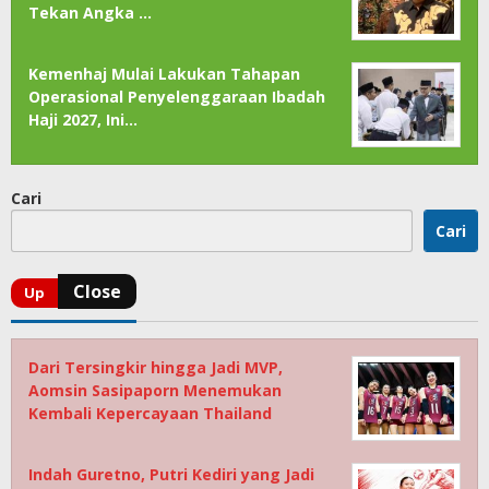
Tekan Angka …
Kemenhaj Mulai Lakukan Tahapan
Operasional Penyelenggaraan Ibadah
Haji 2027, Ini…
Cari
Cari
Dari Tersingkir hingga Jadi MVP,
Aomsin Sasipaporn Menemukan
Kembali Kepercayaan Thailand
Indah Guretno, Putri Kediri yang Jadi