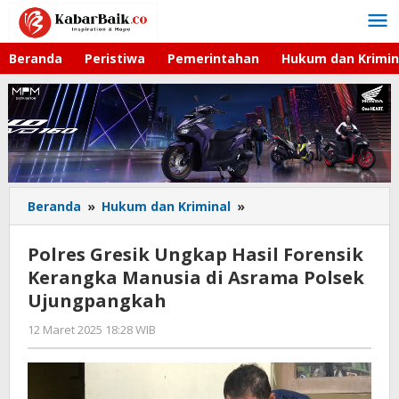
Lewati
ke
konten
Beranda
Peristiwa
Pemerintahan
Hukum dan Krimin
Beranda
»
Hukum dan Kriminal
»
Polres
Gresik
Ungkap
Polres Gresik Ungkap Hasil Forensik
Hasil
Kerangka Manusia di Asrama Polsek
Forensik
Ujungpangkah
Kerangka
Manusia
12 Maret 2025 18:28 WIB
oleh
di
Andika
Asrama
DP
Polsek
Ujungpangkah