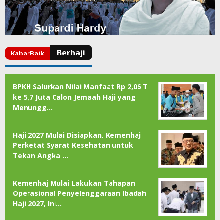
BPKH Salurkan Nilai Manfaat Rp 2,06 T
ke 5,7 Juta Calon Jemaah Haji yang
Menungg…
Haji 2027 Mulai Disiapkan, Kemenhaj
Perketat Syarat Kesehatan untuk
Tekan Angka …
Kemenhaj Mulai Lakukan Tahapan
Operasional Penyelenggaraan Ibadah
Haji 2027, Ini…