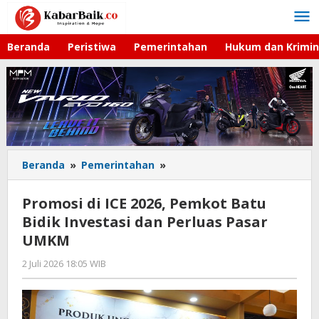
Lewati
ke
konten
Beranda
Peristiwa
Pemerintahan
Hukum dan Krimin
Beranda
»
Pemerintahan
»
Promosi
di
ICE
Promosi di ICE 2026, Pemkot Batu
2026,
Bidik Investasi dan Perluas Pasar
Pemkot
UMKM
Batu
Bidik
2 Juli 2026 18:05 WIB
oleh
Investasi
Imam
dan
WD
Perluas
Pasar