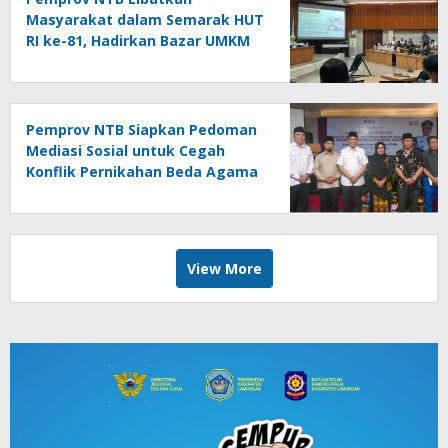
Masyarakat dalam Semarak HUT
RI ke-81, Hadirkan Bazar UMKM
hingga Panjat Pinang
Pemprov NTB Siapkan Pedoman
Mediasi Sosial untuk Cegah
Konflik Pernikahan Beda Agama
View More