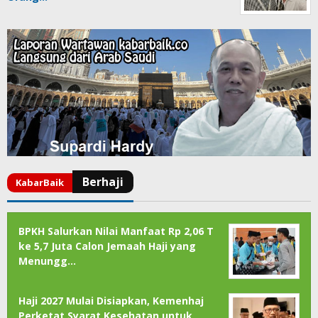
BPKH Salurkan Nilai Manfaat Rp 2,06 T
ke 5,7 Juta Calon Jemaah Haji yang
Menungg…
Haji 2027 Mulai Disiapkan, Kemenhaj
Perketat Syarat Kesehatan untuk