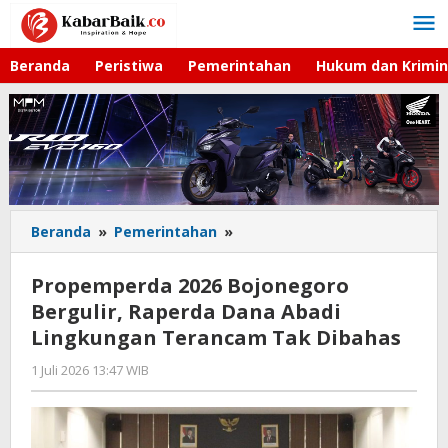
Lewati
ke
konten
Beranda
Peristiwa
Pemerintahan
Hukum dan Krimin
Beranda
»
Pemerintahan
»
Propemperda
2026
Bojonegoro
Propemperda 2026 Bojonegoro
Bergulir,
Bergulir, Raperda Dana Abadi
Raperda
Lingkungan Terancam Tak Dibahas
Dana
Abadi
1 Juli 2026 13:47 WIB
oleh
Lingkungan
Imam
Terancam
WD
Tak
Dibahas