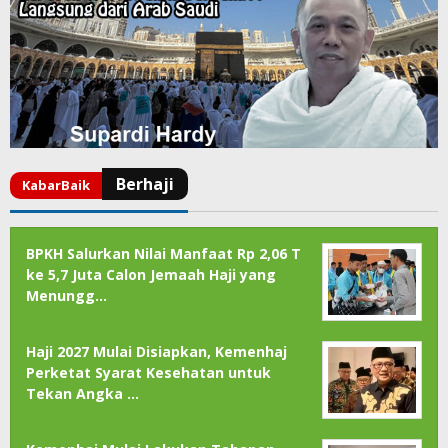
BPKH Salurkan Nilai Manfaat Rp 2,06 T
ke 5,7 Juta Calon Jemaah Haji yang
Menungg…
Haji 2027 Mulai Disiapkan, Kemenhaj
Perketat Syarat Kesehatan untuk
Tekan Angka …