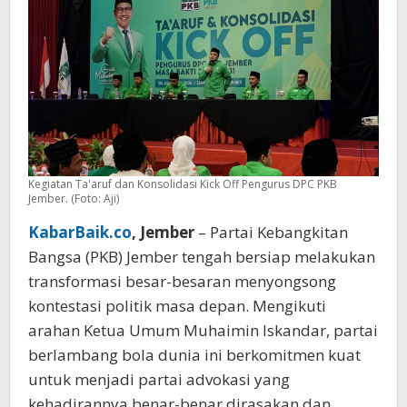
Kegiatan Ta'aruf dan Konsolidasi Kick Off Pengurus DPC PKB
Jember. (Foto: Aji)
KabarBaik.co
, Jember
– Partai Kebangkitan
Bangsa (PKB) Jember tengah bersiap melakukan
transformasi besar-besaran menyongsong
kontestasi politik masa depan. Mengikuti
arahan Ketua Umum Muhaimin Iskandar, partai
berlambang bola dunia ini berkomitmen kuat
untuk menjadi partai advokasi yang
kehadirannya benar-benar dirasakan dan