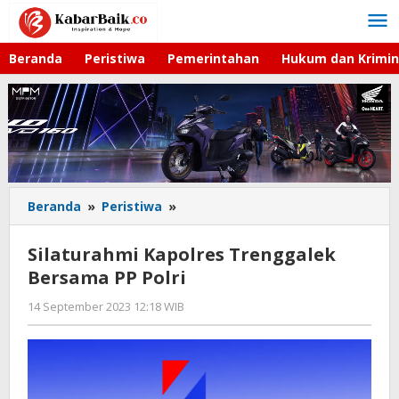
Lewati
ke
konten
Beranda
Peristiwa
Pemerintahan
Hukum dan Krimin
Beranda
»
Peristiwa
»
Silaturahmi
Kapolres
Trenggalek
Silaturahmi Kapolres Trenggalek
Bersama
Bersama PP Polri
PP
Polri
14 September 2023 12:18 WIB
oleh
Kabar
Baik
02