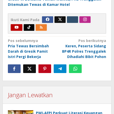
Ditemukan Tewas di Kamar Hotel
Ikuti Kami Pada
Navigasi
Pos sebelumnya
Pos berikutnya
Pria Tewas Bersimbah
Keren, Peserta Sidang
pos
Darah di Gresik Pamit
BP4R Polres Trenggalek
Istri Pergi Bekerja
Dihadiahi Bibit Pohon
Jangan Lewatkan
PWI-AFPI Perkuat Literasi Keuangan