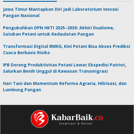
Jawa Timur Mantapkan Diri Jadi Laboratorium Inovasi
Pangan Nasional
Pengukuhkan DPN HKTI 2025–2030: Akhiri Dualisme,
Satukan Petani untuk Kedaulatan Pangan
Transformasi Digital BMKG, Kini Petani Bisa Akses Prediksi
Cuaca Berbasis Risiko
IPB Dorong Produktivitas Petani Lewat Ekspedisi Patriot,
Salurkan Benih Unggul di Kawasan Transmigrasi
Hari Tani dan Momentum Reforma Agraria, Hilirisasi, dan
Lumbung Pangan