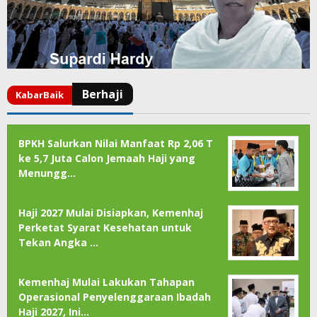
BPKH Salurkan Nilai Manfaat Rp 2,06 T
ke 5,7 Juta Calon Jemaah Haji yang
Menungg…
Haji 2027 Mulai Disiapkan, Kemenhaj
Perketat Syarat Kesehatan untuk
Tekan Angka …
Kemenhaj Mulai Lakukan Tahapan
Operasional Penyelenggaraan Ibadah
Haji 2027, Ini…