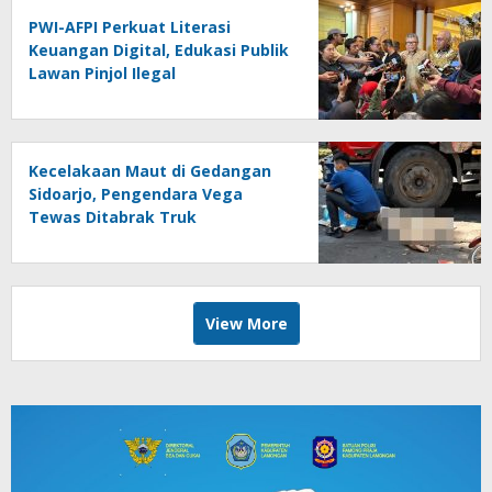
PWI-AFPI Perkuat Literasi
Keuangan Digital, Edukasi Publik
Lawan Pinjol Ilegal
Kecelakaan Maut di Gedangan
Sidoarjo, Pengendara Vega
Tewas Ditabrak Truk
View More