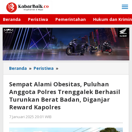
Lewati
ke
konten
Beranda
Peristiwa
Pemerintahan
Hukum dan Krimin
Beranda
»
Peristiwa
»
Sempat
Alami
Obesitas,
Sempat Alami Obesitas, Puluhan
Puluhan
Anggota Polres Trenggalek Berhasil
Anggota
Turunkan Berat Badan, Diganjar
Polres
Trenggalek
Reward Kapolres
Berhasil
7 Januari 2025 20:01 WIB
oleh
Turunkan
Andika
Berat
DP
Badan,