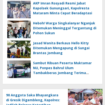
AKP Imran Rosyadi Resmi Jabat
Kapolsek Gunungsari, Kapolresta
Mataram Minta Cepat Beradaptasi
Heboh! Warga Singkalanyar Nganjuk
Ditemukan Meninggal Tergantung di
Pohon Sukun
Jasad Wanita Berkaus Hello Kitty
Ditemukan Mengapung di Sungai
Brantas Jombang
Sambut Ribuan Peserta Muktamar
NU, Ponpes Bahrul Ulum
Tambakberas Jombang Terima
Wakaf Dua Ambulans dari YANMU
90 Anggota Saka Bhayangkara
di Gresik Digembleng, Kapolres:
Jadilah Pelopor Ketertiban