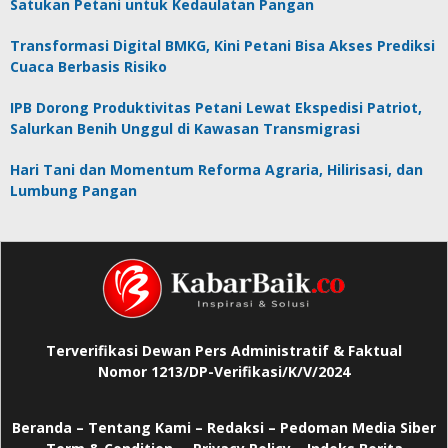
Satukan Petani untuk Kedaulatan Pangan
Transformasi Digital BMKG, Kini Petani Bisa Akses Prediksi
Cuaca Berbasis Risiko
IPB Dorong Produktivitas Petani Lewat Ekspedisi Patriot,
Salurkan Benih Unggul di Kawasan Transmigrasi
Hari Tani dan Momentum Reforma Agraria, Hilirisasi, dan
Lumbung Pangan
Terverifikasi Dewan Pers Administratif & Faktual
Nomor 1213/DP-Verifikasi/K/V/2024
Beranda
–
Tentang Kami –
Redaksi –
Pedoman Media Siber