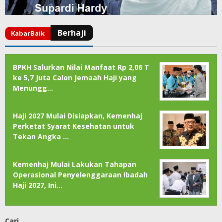
BPKH Salurkan Nilai Manfaat Rp 2,06 T
ke 5,7 Juta Calon Jemaah Haji yang
Menungg…
Haji 2027 Mulai Disiapkan, Kemenhaj
Perketat Syarat Kesehatan untuk
Tekan Angka …
Kemenhaj Mulai Lakukan Tahapan
Operasional Penyelenggaraan Ibadah
Haji 2027, Ini…
Cari