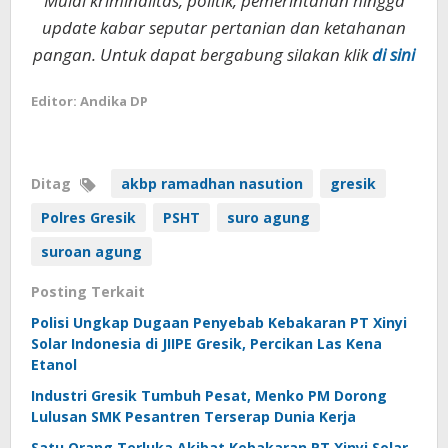
Mulai kriminalitas, politik, pemerintahan hingga
update kabar seputar pertanian dan ketahanan
pangan. Untuk dapat bergabung silakan klik
di sini
Editor: Andika DP
Ditag
akbp ramadhan nasution
gresik
Polres Gresik
PSHT
suro agung
suroan agung
Posting Terkait
Polisi Ungkap Dugaan Penyebab Kebakaran PT Xinyi
Solar Indonesia di JIIPE Gresik, Percikan Las Kena
Etanol
Industri Gresik Tumbuh Pesat, Menko PM Dorong
Lulusan SMK Pesantren Terserap Dunia Kerja
Satu Orang Terluka Akibat Kebakaran PT Xinyi Solar