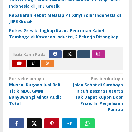
Indonesia di JIIPE Gresik
Kebakaran Hebat Melalap PT Xinyi Solar Indonesia di
JIIPE Gresik
Polres Gresik Ungkap Kasus Pencurian Kabel
Tembaga di Kawasan Industri, 2 Pekerja Ditangkap
Ikuti Kami Pada
Navigasi
Pos sebelumnya
Pos berikutnya
Muncul Dugaan Jual Beli
Jalan Sehat di Surabaya
pos
Titik MBG, GMNI
Ricuh gegara Peserta
Banyuwangi Minta Audit
Tak Dapat Kupon Door
Total
Prize, Ini Penjelasan
Panitia