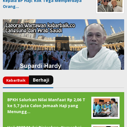
Kepala BP Haji: Kok Tega Memperdaya
Orang…
BPKH Salurkan Nilai Manfaat Rp 2,06 T
ke 5,7 Juta Calon Jemaah Haji yang
Menungg…