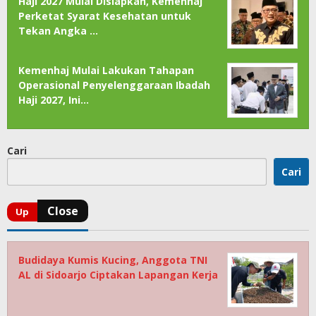
Haji 2027 Mulai Disiapkan, Kemenhaj
Perketat Syarat Kesehatan untuk
Tekan Angka …
Kemenhaj Mulai Lakukan Tahapan
Operasional Penyelenggaraan Ibadah
Haji 2027, Ini…
Cari
Cari
Budidaya Kumis Kucing, Anggota TNI
AL di Sidoarjo Ciptakan Lapangan Kerja