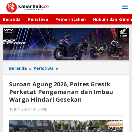
Lewati
ke
konten
Beranda
Peristiwa
Pemerintahan
Hukum dan Krimin
Beranda
»
Peristiwa
»
Suroan
Agung
2026,
Suroan Agung 2026, Polres Gresik
Polres
Perketat Pengamanan dan Imbau
Gresik
Warga Hindari Gesekan
Perketat
Pengamanan
16 Juni 2026 18:15 WIB
oleh
dan
Andika
Imbau
DP
Warga
Hindari