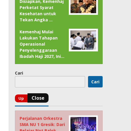
Disiapkan, Kemenhaj
Perketat Syarat
Kesehatan untuk
Tekan Angka …
Kemenhaj Mulai
Lakukan Tahapan
Operasional
Penyelenggaraan
Ibadah Haji 2027, Ini…
Cari
Cari
Perjalanan Orkestra
SMA NU 1 Gresik: Dari
Belajar Not Balok