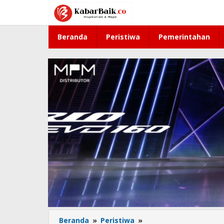
Lewati
ke
konten
Beranda
Peristiwa
Pemerintahan
Beranda
»
Peristiwa
»
Jalan