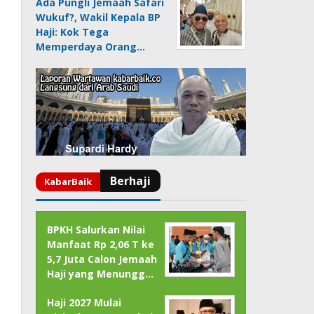
Ada Pungli Jemaah Safari
Wukuf?, Wakil Kepala BP
Haji: Kok Tega
Memperdaya Orang…
BPKH Salurkan Nilai
Manfaat Rp 2,06 T ke
5,7 Juta Calon Jemaah
Haji yang Menungg…
Haji 2027 Mulai