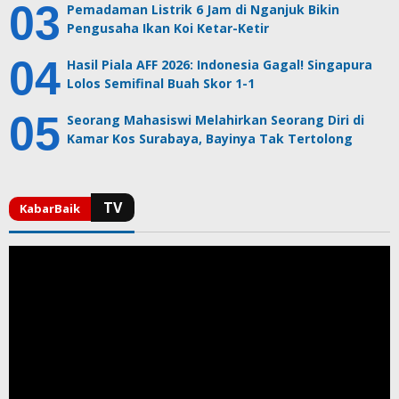
Pemadaman Listrik 6 Jam di Nganjuk Bikin
Pengusaha Ikan Koi Ketar-Ketir
Hasil Piala AFF 2026: Indonesia Gagal! Singapura
Lolos Semifinal Buah Skor 1-1
Seorang Mahasiswi Melahirkan Seorang Diri di
Kamar Kos Surabaya, Bayinya Tak Tertolong