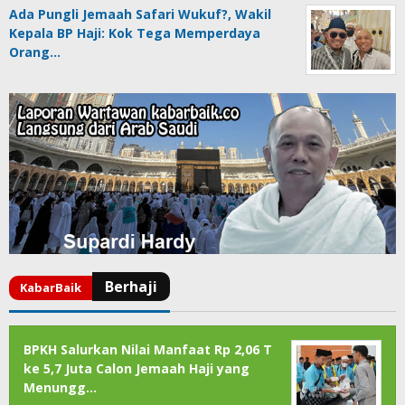
Ada Pungli Jemaah Safari Wukuf?, Wakil
Kepala BP Haji: Kok Tega Memperdaya
Orang…
BPKH Salurkan Nilai Manfaat Rp 2,06 T
ke 5,7 Juta Calon Jemaah Haji yang
Menungg…