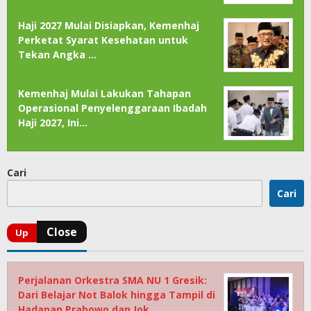
Haji 2027 Mulai Disiapkan, Kemenhaj
Perketat Syarat Kesehatan untuk
Tekan Angka …
Kemenhaj Mulai Lakukan Tahapan
Operasional Penyelenggaraan Ibadah
Haji 2027, Ini…
Cari
Cari
Perjalanan Orkestra SMA NU 1 Gresik:
Dari Belajar Not Balok hingga Tampil di
Hadapan Prabowo dan Jok…