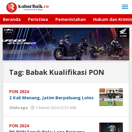
Lewati
ke
konten
Beranda
Peristiwa
Pemerintahan
Hukum dan Krimin
Tag:
Babak Kualifikasi PON
PON 2024
2 Kali Menang, Jatim Berpeluang Lolos
Olahraga
5 Maret 2024 22:53 WIB
oleh
Dian
Kurniawan
PON 2024
BK PON Sepak Bola: Laga Pertama,