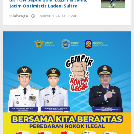
Jatim Optimistis Ladeni Sultra
Olahraga
3 Maret 2024 09:37 WIB
oleh
Dian
Kurniawan