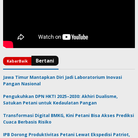
Jawa Timur Mantapkan Diri Jadi Laboratorium Inovasi
Pangan Nasional
Pengukuhkan DPN HKTI 2025–2030: Akhiri Dualisme,
Satukan Petani untuk Kedaulatan Pangan
Transformasi Digital BMKG, Kini Petani Bisa Akses Prediksi
Cuaca Berbasis Risiko
IPB Dorong Produktivitas Petani Lewat Ekspedisi Patriot,