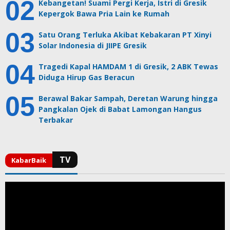
Kebangetan! Suami Pergi Kerja, Istri di Gresik
Kepergok Bawa Pria Lain ke Rumah
Satu Orang Terluka Akibat Kebakaran PT Xinyi
Solar Indonesia di JIIPE Gresik
Tragedi Kapal HAMDAM 1 di Gresik, 2 ABK Tewas
Diduga Hirup Gas Beracun
Berawal Bakar Sampah, Deretan Warung hingga
Pangkalan Ojek di Babat Lamongan Hangus
Terbakar