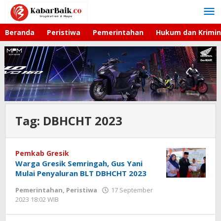
Lewati
ke
konten
Beranda
Peristiwa
Pemerintahan
Hukum dan Krimin
Tag:
DBHCHT 2023
Pemkab Gresik
Warga Gresik Semringah, Gus Yani
Mulai Penyaluran BLT DBHCHT 2023
Pemerintahan
,
Peristiwa
17 September
2023 18:02 WIB
oleh
Andika
DP