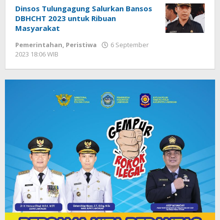
Dinsos Tulungagung Salurkan Bansos
DBHCHT 2023 untuk Ribuan
Masyarakat
Pemerintahan
,
Peristiwa
6 September
2023 18:06 WIB
oleh
Andika
DP