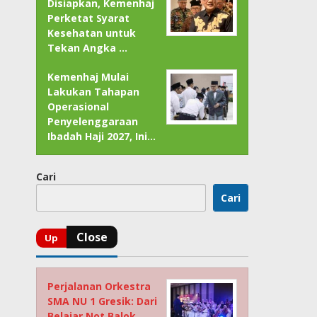
Disiapkan, Kemenhaj
Perketat Syarat
Kesehatan untuk
Tekan Angka …
Kemenhaj Mulai
Lakukan Tahapan
Operasional
Penyelenggaraan
Ibadah Haji 2027, Ini…
Cari
Cari
Perjalanan Orkestra
SMA NU 1 Gresik: Dari
Belajar Not Balok