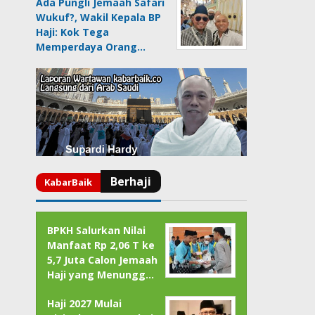
Ada Pungli Jemaah Safari
Wukuf?, Wakil Kepala BP
Haji: Kok Tega
Memperdaya Orang…
BPKH Salurkan Nilai
Manfaat Rp 2,06 T ke
5,7 Juta Calon Jemaah
Haji yang Menungg…
Haji 2027 Mulai