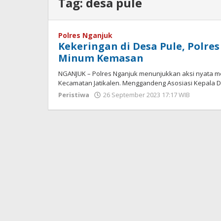
Tag:
desa pule
Polres Nganjuk
Kekeringan di Desa Pule, Polre
Minum Kemasan
NGANJUK – Polres Nganjuk menunjukkan aksi nyata m
Kecamatan Jatikalen. Menggandeng Asosiasi Kepala 
Peristiwa
26 September 2023 17:17 WIB
oleh
Andika
DP