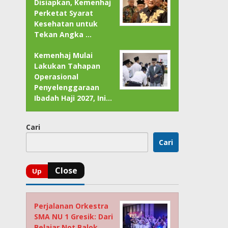
Disiapkan, Kemenhaj
Perketat Syarat
Kesehatan untuk
Tekan Angka …
Kemenhaj Mulai
Lakukan Tahapan
Operasional
Penyelenggaraan
Ibadah Haji 2027, Ini…
Cari
Cari
Perjalanan Orkestra
SMA NU 1 Gresik: Dari
Belajar Not Balok