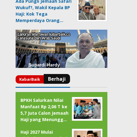
Ada Pungli Jemaah Safari
Wukuf?, Wakil Kepala BP
Haji: Kok Tega
Memperdaya Orang…
BPKH Salurkan Nilai
Manfaat Rp 2,06 T ke
5,7 Juta Calon Jemaah
Haji yang Menungg…
Haji 2027 Mulai