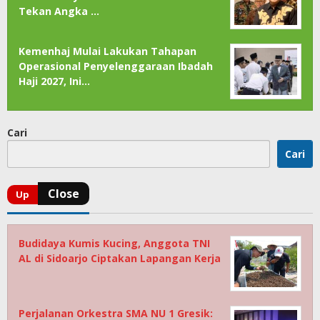
Tekan Angka …
Kemenhaj Mulai Lakukan Tahapan
Operasional Penyelenggaraan Ibadah
Haji 2027, Ini…
Cari
Cari
Budidaya Kumis Kucing, Anggota TNI
AL di Sidoarjo Ciptakan Lapangan Kerja
Perjalanan Orkestra SMA NU 1 Gresik: