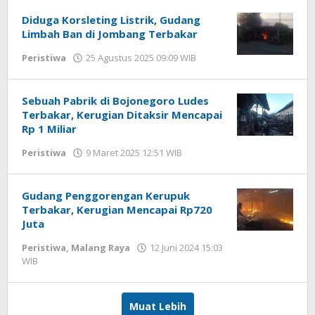
WD
Diduga Korsleting Listrik, Gudang
Limbah Ban di Jombang Terbakar
Peristiwa
25 Agustus 2025 09:09 WIB
oleh
Imam
WD
Sebuah Pabrik di Bojonegoro Ludes
Terbakar, Kerugian Ditaksir Mencapai
Rp 1 Miliar
Peristiwa
9 Maret 2025 12:51 WIB
oleh
Faisal
Gudang Penggorengan Kerupuk
Terbakar, Kerugian Mencapai Rp720
Juta
Peristiwa
,
Malang Raya
12 Juni 2024 15:03
WIB
oleh
Faisal
Muat Lebih