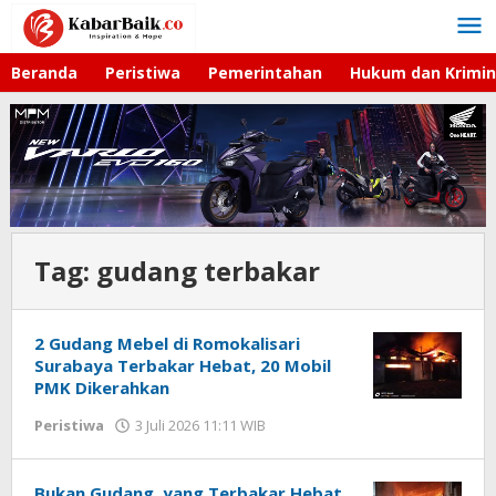
Lewati
ke
konten
Beranda
Peristiwa
Pemerintahan
Hukum dan Krimin
Tag:
gudang terbakar
2 Gudang Mebel di Romokalisari
Surabaya Terbakar Hebat, 20 Mobil
PMK Dikerahkan
Peristiwa
3 Juli 2026 11:11 WIB
oleh
Imam
WD
Bukan Gudang, yang Terbakar Hebat