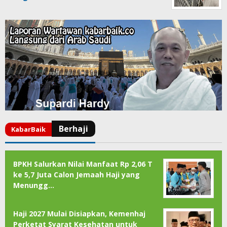
BPKH Salurkan Nilai Manfaat Rp 2,06 T
ke 5,7 Juta Calon Jemaah Haji yang
Menungg…
Haji 2027 Mulai Disiapkan, Kemenhaj
Perketat Syarat Kesehatan untuk