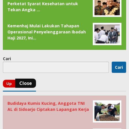
Perketat Syarat Kesehatan untuk
Tekan Angka …
Kemenhaj Mulai Lakukan Tahapan
Operasional Penyelenggaraan Ibadah
Haji 2027, Ini…
Cari
Cari
Budidaya Kumis Kucing, Anggota TNI
AL di Sidoarjo Ciptakan Lapangan Kerja