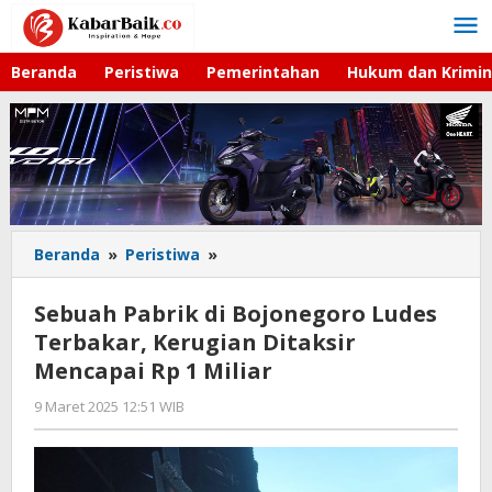
Lewati
ke
konten
Beranda
Peristiwa
Pemerintahan
Hukum dan Krimin
Beranda
»
Peristiwa
»
Sebuah
Pabrik
di
Sebuah Pabrik di Bojonegoro Ludes
Bojonegoro
Terbakar, Kerugian Ditaksir
Ludes
Mencapai Rp 1 Miliar
Terbakar,
Kerugian
9 Maret 2025 12:51 WIB
oleh
Ditaksir
Faisal
Mencapai
Rp
1