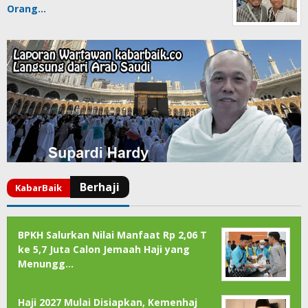
Orang…
BPKH Salurkan Nilai Manfaat Rp 2,06 T
ke 5,7 Juta Calon Jemaah Haji yang
Menungg…
Haji 2027 Mulai Disiapkan, Kemenhaj