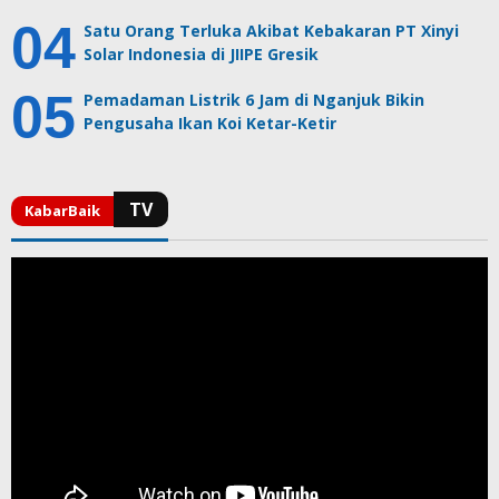
Satu Orang Terluka Akibat Kebakaran PT Xinyi
Solar Indonesia di JIIPE Gresik
Pemadaman Listrik 6 Jam di Nganjuk Bikin
Pengusaha Ikan Koi Ketar-Ketir