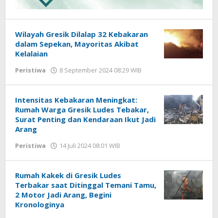
Wilayah Gresik Dilalap 32 Kebakaran
dalam Sepekan, Mayoritas Akibat
Kelalaian
Peristiwa
8 September 2024 08:29 WIB
oleh
Andika
DP
Intensitas Kebakaran Meningkat:
Rumah Warga Gresik Ludes Tebakar,
Surat Penting dan Kendaraan Ikut Jadi
Arang
Peristiwa
14 Juli 2024 08:01 WIB
oleh
Andika
DP
Rumah Kakek di Gresik Ludes
Terbakar saat Ditinggal Temani Tamu,
2 Motor Jadi Arang, Begini
Kronologinya