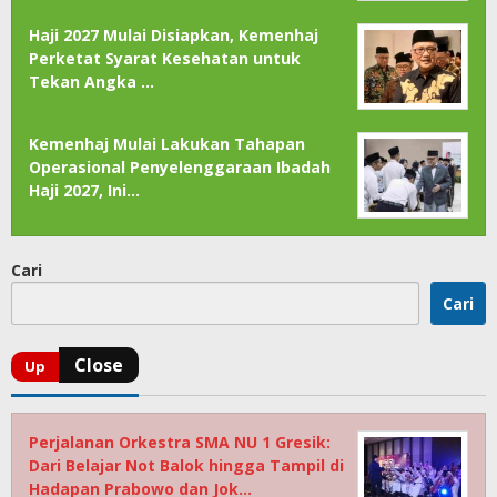
Haji 2027 Mulai Disiapkan, Kemenhaj
Perketat Syarat Kesehatan untuk
Tekan Angka …
Kemenhaj Mulai Lakukan Tahapan
Operasional Penyelenggaraan Ibadah
Haji 2027, Ini…
Cari
Cari
Perjalanan Orkestra SMA NU 1 Gresik:
Dari Belajar Not Balok hingga Tampil di
Hadapan Prabowo dan Jok…