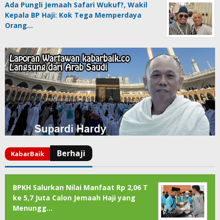
Ada Pungli Jemaah Safari Wukuf?, Wakil
Kepala BP Haji: Kok Tega Memperdaya
Orang…
BPKH Salurkan Nilai Manfaat Rp 2,06 T
ke 5,7 Juta Calon Jemaah Haji yang
Menungg…