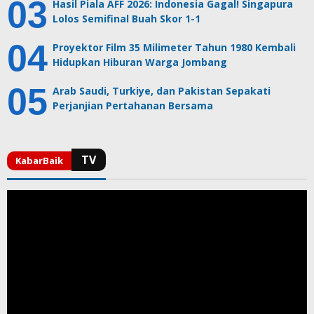
Hasil Piala AFF 2026: Indonesia Gagal! Singapura
Lolos Semifinal Buah Skor 1-1
Proyektor Film 35 Milimeter Tahun 1980 Kembali
Hidupkan Hiburan Warga Jombang
Arab Saudi, Turkiye, dan Pakistan Sepakati
Perjanjian Pertahanan Bersama