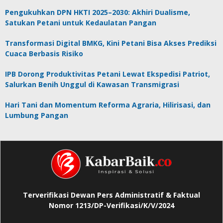
Pengukuhkan DPN HKTI 2025–2030: Akhiri Dualisme,
Satukan Petani untuk Kedaulatan Pangan
Transformasi Digital BMKG, Kini Petani Bisa Akses Prediksi
Cuaca Berbasis Risiko
IPB Dorong Produktivitas Petani Lewat Ekspedisi Patriot,
Salurkan Benih Unggul di Kawasan Transmigrasi
Hari Tani dan Momentum Reforma Agraria, Hilirisasi, dan
Lumbung Pangan
Terverifikasi Dewan Pers Administratif & Faktual
Nomor 1213/DP-Verifikasi/K/V/2024