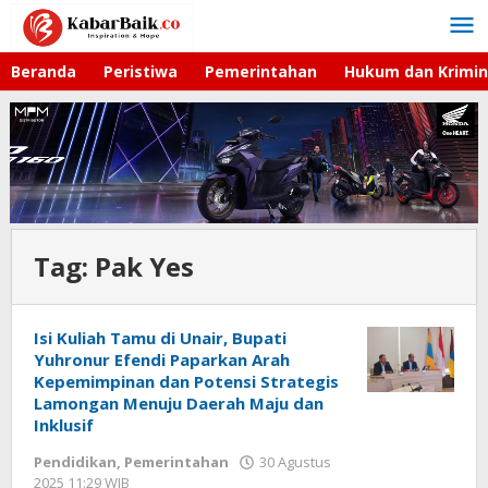
Lewati
ke
konten
Beranda
Peristiwa
Pemerintahan
Hukum dan Krimin
Tag:
Pak Yes
Isi Kuliah Tamu di Unair, Bupati
Yuhronur Efendi Paparkan Arah
Kepemimpinan dan Potensi Strategis
Lamongan Menuju Daerah Maju dan
Inklusif
Pendidikan
,
Pemerintahan
30 Agustus
2025 11:29 WIB
oleh