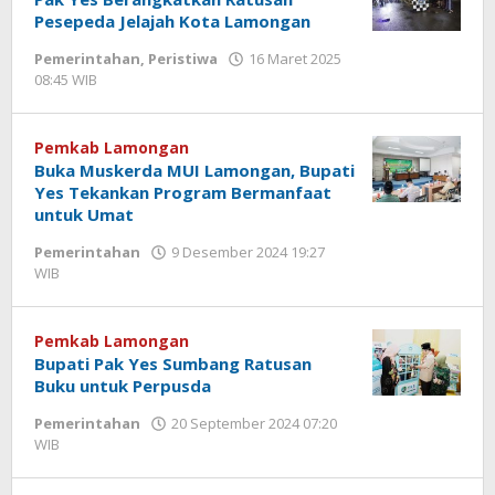
Pesepeda Jelajah Kota Lamongan
Pemerintahan
,
Peristiwa
16 Maret 2025
08:45 WIB
oleh
Andika
DP
Pemkab Lamongan
Buka Muskerda MUI Lamongan, Bupati
Yes Tekankan Program Bermanfaat
untuk Umat
Pemerintahan
9 Desember 2024 19:27
WIB
oleh
Andika
DP
Pemkab Lamongan
Bupati Pak Yes Sumbang Ratusan
Buku untuk Perpusda
Pemerintahan
20 September 2024 07:20
WIB
oleh
Andika
DP