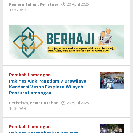
Pemerintahan
,
Peristiwa
20 April 2025
13:57 WIB
oleh
Andika
DP
Pemkab Lamongan
Pak Yes Ajak Pangdam V Brawijaya
Kendarai Vespa Eksplore Wilayah
Pantura Lamongan
Peristiwa
,
Pemerintahan
20 April 2025
10:30 WIB
oleh
Andika
DP
Pemkab Lamongan
Pak Yes Berangkatkan Ratusan