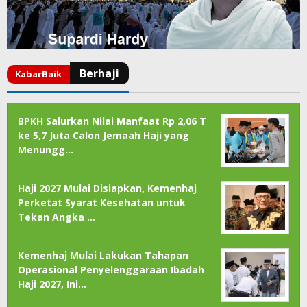
BPKH Salurkan Nilai Manfaat Rp 2,06 T
ke 5,7 Juta Calon Jemaah Haji yang
Menungg…
Haji 2027 Mulai Disiapkan, Kemenhaj
Perketat Syarat Kesehatan untuk
Tekan Angka …
Kemenhaj Mulai Lakukan Tahapan
Operasional Penyelenggaraan Ibadah
Haji 2027, Ini…