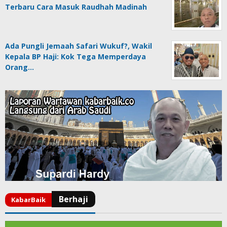
Terbaru Cara Masuk Raudhah Madinah
Ada Pungli Jemaah Safari Wukuf?, Wakil
Kepala BP Haji: Kok Tega Memperdaya
Orang…