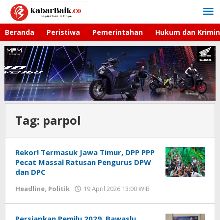
Lewati
ke
konten
Beranda
Peristiwa
Pemerintahan
Hukum dan Krimin
Tag:
parpol
Rekor! Termasuk Jawa Timur, DPP PPP
Pecat Massal Ratusan Pengurus DPW
dan DPC
Headline
,
Politik
19 April 2026 13:00 WIB
oleh
Hardy
Persiapkan Pemilu 2029, Bawaslu