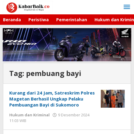
Lewati
ke
konten
Beranda
Peristiwa
Pemerintahan
Hukum dan Krimin
Tag:
pembuang bayi
Kurang dari 24 Jam, Satreskrim Polres
Magetan Berhasil Ungkap Pelaku
Pembuangan Bayi di Sukomoro
Hukum dan Kriminal
9 Desember 2024
11:03 WIB
oleh
Gagah
Saputra