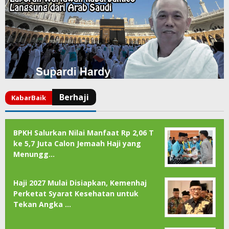
BPKH Salurkan Nilai Manfaat Rp 2,06 T
ke 5,7 Juta Calon Jemaah Haji yang
Menungg…
Haji 2027 Mulai Disiapkan, Kemenhaj
Perketat Syarat Kesehatan untuk
Tekan Angka …