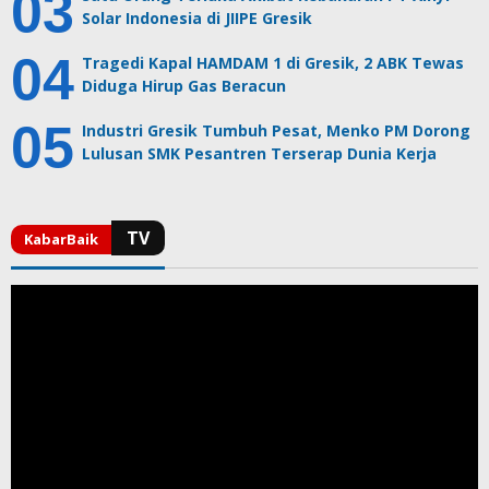
Solar Indonesia di JIIPE Gresik
Tragedi Kapal HAMDAM 1 di Gresik, 2 ABK Tewas
Diduga Hirup Gas Beracun
Industri Gresik Tumbuh Pesat, Menko PM Dorong
Lulusan SMK Pesantren Terserap Dunia Kerja