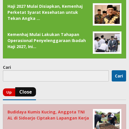
Haji 2027 Mulai Disiapkan, Kemenhaj
Perketat Syarat Kesehatan untuk
Tekan Angka …
Kemenhaj Mulai Lakukan Tahapan
Operasional Penyelenggaraan Ibadah
Haji 2027, Ini…
Cari
Cari
Budidaya Kumis Kucing, Anggota TNI
AL di Sidoarjo Ciptakan Lapangan Kerja