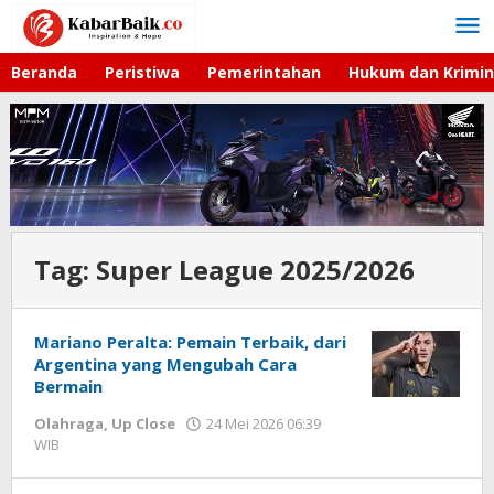
Lewati
ke
konten
Beranda
Peristiwa
Pemerintahan
Hukum dan Krimin
Tag:
Super League 2025/2026
Mariano Peralta: Pemain Terbaik, dari
Argentina yang Mengubah Cara
Bermain
Olahraga
,
Up Close
24 Mei 2026 06:39
WIB
oleh
Hardy