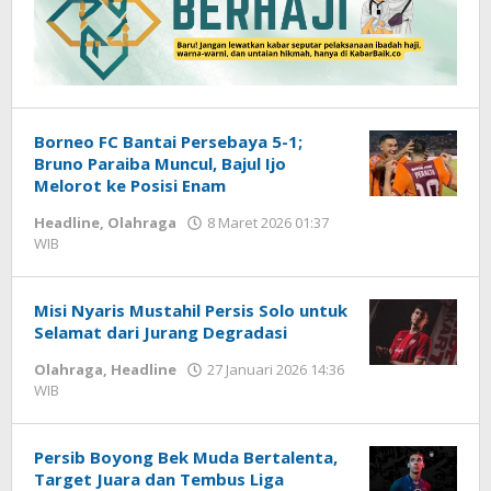
Borneo FC Bantai Persebaya 5-1;
Bruno Paraiba Muncul, Bajul Ijo
Melorot ke Posisi Enam
Headline
,
Olahraga
8 Maret 2026 01:37
WIB
oleh
Hardy
Misi Nyaris Mustahil Persis Solo untuk
Selamat dari Jurang Degradasi
Olahraga
,
Headline
27 Januari 2026 14:36
WIB
oleh
Hardy
Persib Boyong Bek Muda Bertalenta,
Target Juara dan Tembus Liga