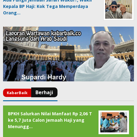
Kepala BP Haji: Kok Tega Memperdaya
Orang…
BPKH Salurkan Nilai Manfaat Rp 2,06 T
ke 5,7 Juta Calon Jemaah Haji yang
Menungg…