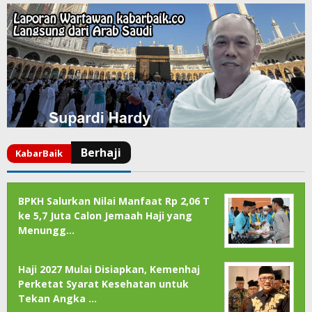
BPKH Salurkan Nilai Manfaat Rp 2,06 T
ke 5,7 Juta Calon Jemaah Haji yang
Menungg…
Haji 2027 Mulai Disiapkan, Kemenhaj
Perketat Syarat Kesehatan untuk
Tekan Angka …