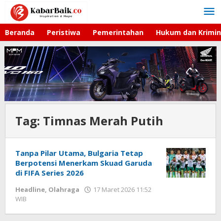
Lewati
ke
konten
Beranda
Peristiwa
Pemerintahan
Hukum dan Krimin
Tag:
Timnas Merah Putih
Tanpa Pilar Utama, Bulgaria Tetap
Berpotensi Menerkam Skuad Garuda
di FIFA Series 2026
Headline
,
Olahraga
17 Maret 2026 11:52
WIB
oleh
Hardy