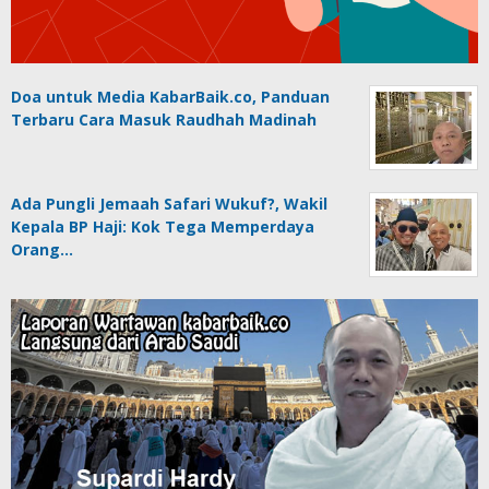
Doa untuk Media KabarBaik.co, Panduan
Terbaru Cara Masuk Raudhah Madinah
Ada Pungli Jemaah Safari Wukuf?, Wakil
Kepala BP Haji: Kok Tega Memperdaya
Orang…