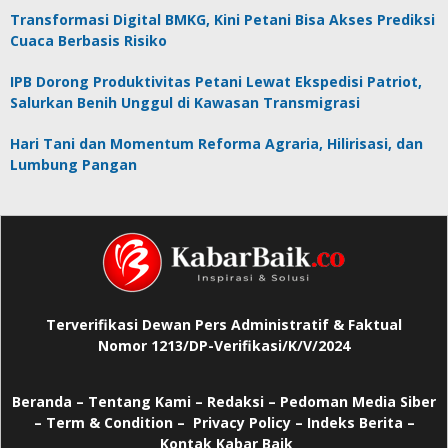
Transformasi Digital BMKG, Kini Petani Bisa Akses Prediksi
Cuaca Berbasis Risiko
IPB Dorong Produktivitas Petani Lewat Ekspedisi Patriot,
Salurkan Benih Unggul di Kawasan Transmigrasi
Hari Tani dan Momentum Reforma Agraria, Hilirisasi, dan
Lumbung Pangan
Terverifikasi Dewan Pers Administratif & Faktual
Nomor 1213/DP-Verifikasi/K/V/2024
Beranda
–
Tentang Kami –
Redaksi –
Pedoman Media Siber
–
Term & Condition –
Privacy Policy
–
Indeks Berita –
Kontak Kabar Baik