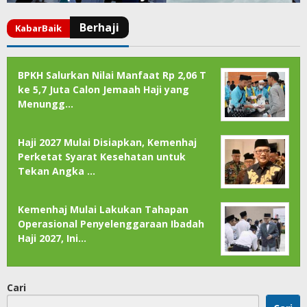
BPKH Salurkan Nilai Manfaat Rp 2,06 T
ke 5,7 Juta Calon Jemaah Haji yang
Menungg…
Haji 2027 Mulai Disiapkan, Kemenhaj
Perketat Syarat Kesehatan untuk
Tekan Angka …
Kemenhaj Mulai Lakukan Tahapan
Operasional Penyelenggaraan Ibadah
Haji 2027, Ini…
Cari