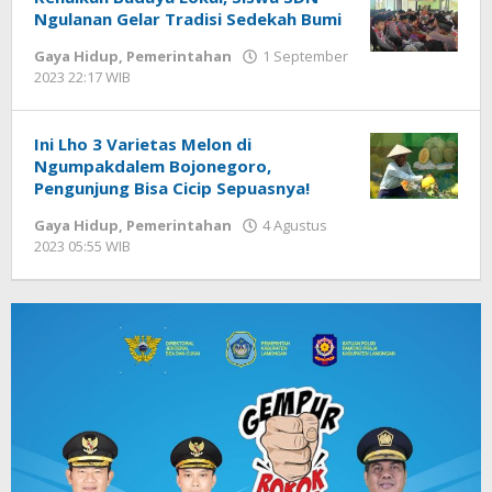
Ngulanan Gelar Tradisi Sedekah Bumi
Gaya Hidup
,
Pemerintahan
1 September
2023 22:17 WIB
oleh
Hardy
Ini Lho 3 Varietas Melon di
Ngumpakdalem Bojonegoro,
Pengunjung Bisa Cicip Sepuasnya!
Gaya Hidup
,
Pemerintahan
4 Agustus
2023 05:55 WIB
oleh
Azka