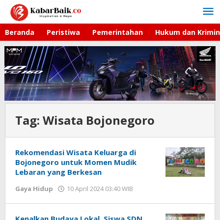
Lewati
ke
konten
Beranda
Peristiwa
Pemerintahan
Hukum dan Krimin
Tag:
Wisata Bojonegoro
Rekomendasi Wisata Keluarga di
Bojonegoro untuk Momen Mudik
Lebaran yang Berkesan
Gaya Hidup
10 April 2024 03:40 WIB
oleh
Lilis
Dewi
Kenalkan Budaya Lokal, Siswa SDN