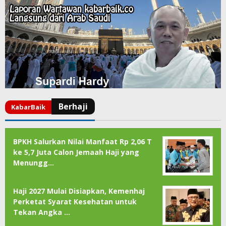
BPKH Salurkan Nilai Manfaat Rp 2,06 T
ke 5,7 Juta Calon Jemaah Haji yang
Menungg…
Haji 2027 Mulai Disiapkan, Kemenhaj
Perketat Syarat Kesehatan untuk
Tekan Angka …