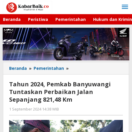
Lewati
ke
konten
Beranda
Peristiwa
Pemerintahan
Hukum dan Krimin
Beranda
»
Pemerintahan
»
Tahun
2024,
Pemkab
Tahun 2024, Pemkab Banyuwangi
Banyuwangi
Tuntaskan Perbaikan Jalan
Tuntaskan
Sepanjang 821,48 Km
Perbaikan
Jalan
1 September 2024 14:38 WIB
oleh
Sepanjang
Andika
821,48
DP
Km