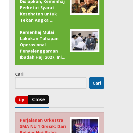
Disiapkan, Kemenhaj
Perketat Syarat
Kesehatan untuk
Tekan Angka …
Kemenhaj Mulai
Lakukan Tahapan
Operasional
Penyelenggaraan
Ibadah Haji 2027, Ini…
Cari
Cari
Perjalanan Orkestra
SMA NU 1 Gresik: Dari
Belajar Not Balok