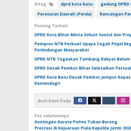
Ditag
dprd kota batu
gedung DPRD 
Peraturan Daerah (Perda)
Rancangan Per
Posting Terkait
DPRD Kota Blitar Minta Sirkuit Sentul dan Pr
Pemprov NTB Perkuat Upaya Cegah Pinjol Ileg
Perlindungan Masyarakat
DPRD NTB Tegaskan Tambang Rakyat Belum B
DPRD Desak Pemkot Blitar Selesaikan Perso
DPRD Kota Batu Desak Pemkot Jemput Kepast
Kemendagri
Ikuti Kami Pada
Navigasi
Pos sebelumnya
Kontingen Karate Polres Tuban Borong
pos
Prestasi di Kejuaraan Piala Kapolda Jatim 202