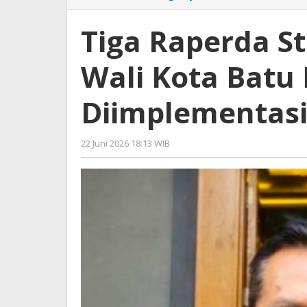
Raperda
Strategis
Tiga Raperda St
Disahkan,
Wali
Wali Kota Batu
Kota
Batu
Minta
Diimplementas
Langsung
Diimplementasika
22 Juni 2026 18:13 WIB
oleh
Faisal