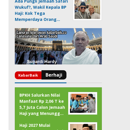
Ada Pungli Jemaah Safari
Wukuf?, Wakil Kepala BP
Haji: Kok Tega
Memperdaya Orang…
BPKH Salurkan Nilai
Manfaat Rp 2,06 T ke
5,7 Juta Calon Jemaah
Haji yang Menungg…
Haji 2027 Mulai