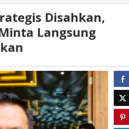
rategis Disahkan,
 Minta Langsung
ikan
n