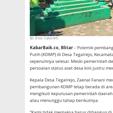
SD. (Foto: Calvin BT)
KabarBaik.co, Blitar
– Polemik pembang
Putih (KDMP) di Desa Tegalrejo, Kecamat
sepenuhnya selesai. Meski pemerintah d
persoalan status aset desa kini justru m
Kepala Desa Tegalrejo, Zaenal Fanani m
pembangunan KDMP tetap berada di area 
mengikuti keputusan pemerintah daerah
atau menunggu tahap berikutnya.
“Kami tidak memaksa harus dibangun di s