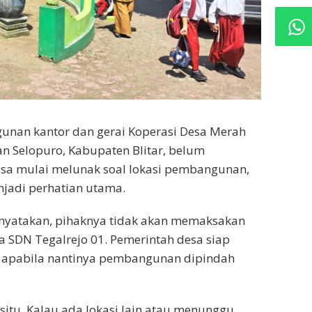
unan kantor dan gerai Koperasi Desa Merah
an Selopuro, Kabupaten Blitar, belum
esa mulai melunak soal lokasi pembangunan,
enjadi perhatian utama.
enyatakan, pihaknya tidak akan memaksakan
SDN Tegalrejo 01. Pemerintah desa siap
 apabila nantinya pembangunan dipindah
itu. Kalau ada lokasi lain atau menunggu