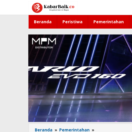
Lewati
ke
konten
Beranda
Peristiwa
Pemerintahan
Beranda
»
Pemerintahan
»
Usai