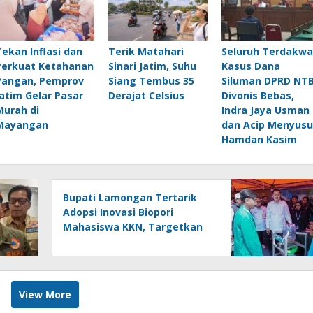
Tekan Inflasi dan
Terik Matahari
Seluruh Terdakwa
Perkuat Ketahanan
Sinari Jatim, Suhu
Kasus Dana
Pangan, Pemprov
Siang Tembus 35
Siluman DPRD NT
Jatim Gelar Pasar
Derajat Celsius
Divonis Bebas,
Murah di
Indra Jaya Usman
Mayangan
dan Acip Menyusu
Hamdan Kasim
Bupati Lamongan Tertarik
Adopsi Inovasi Biopori
Mahasiswa KKN, Targetkan
Gerakan Massal Cegah Banjir
View More