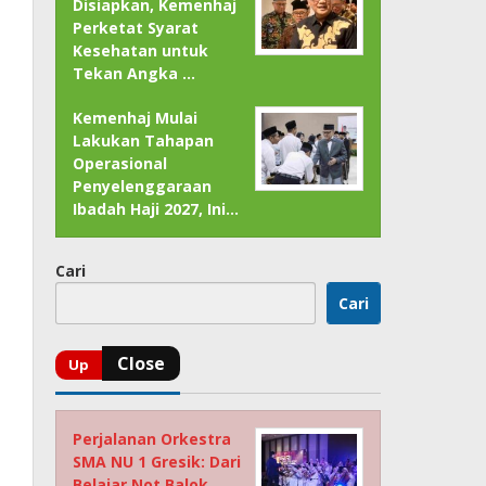
Disiapkan, Kemenhaj
Perketat Syarat
Kesehatan untuk
Tekan Angka …
Kemenhaj Mulai
Lakukan Tahapan
Operasional
Penyelenggaraan
Ibadah Haji 2027, Ini…
Cari
Cari
Perjalanan Orkestra
SMA NU 1 Gresik: Dari
Belajar Not Balok