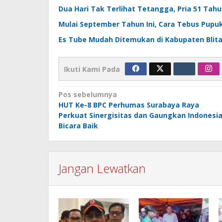
Dua Hari Tak Terlihat Tetangga, Pria 51 Tah
Mulai September Tahun Ini, Cara Tebus Pupuk 
Es Tube Mudah Ditemukan di Kabupaten Blitar
Ikuti Kami Pada
Navigasi
Pos sebelumnya
HUT Ke-8 BPC Perhumas Surabaya Raya
pos
Perkuat Sinergisitas dan Gaungkan Indonesi
Bicara Baik
Jangan Lewatkan