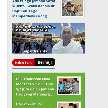
Ada Pungli Jemaah Safari
Wukuf?, Wakil Kepala BP
Haji: Kok Tega
Memperdaya Orang…
BPKH Salurkan Nilai
Manfaat Rp 2,06 T ke
5,7 Juta Calon Jemaah
Haji yang Menungg…
Haji 2027 Mulai