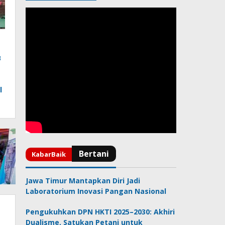
B
l
Jawa Timur Mantapkan Diri Jadi
Laboratorium Inovasi Pangan Nasional
Pengukuhkan DPN HKTI 2025–2030: Akhiri
Dualisme, Satukan Petani untuk