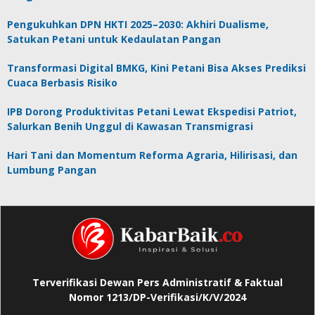
Pengukuhkan DPN HKTI 2025–2030: Akhiri Dualisme,
Satukan Petani untuk Kedaulatan Pangan
Transformasi Digital BMKG, Kini Petani Bisa Akses Prediksi
Cuaca Berbasis Risiko
IPB Dorong Produktivitas Petani Lewat Ekspedisi Patriot,
Salurkan Benih Unggul di Kawasan Transmigrasi
Hari Tani dan Momentum Reforma Agraria, Hilirisasi, dan
Lumbung Pangan
Terverifikasi Dewan Pers Administratif & Faktual
Nomor 1213/DP-Verifikasi/K/V/2024