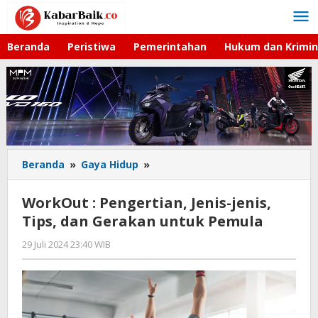
Lewati
ke
konten
Beranda
Peristiwa
Pemerintahan
Hukum dan Krimin
Beranda
»
Gaya Hidup
»
WorkOut
:
Pengertian,
WorkOut : Pengertian, Jenis-jenis,
Jenis-
Tips, dan Gerakan untuk Pemula
jenis,
Tips,
29 Juli 2024 23:40 WIB
oleh
dan
Lilis
Gerakan
Dewi
untuk
Pemula