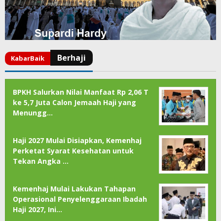
BPKH Salurkan Nilai Manfaat Rp 2,06 T
ke 5,7 Juta Calon Jemaah Haji yang
Menungg…
Haji 2027 Mulai Disiapkan, Kemenhaj
Perketat Syarat Kesehatan untuk
Tekan Angka …
Kemenhaj Mulai Lakukan Tahapan
Operasional Penyelenggaraan Ibadah
Haji 2027, Ini…