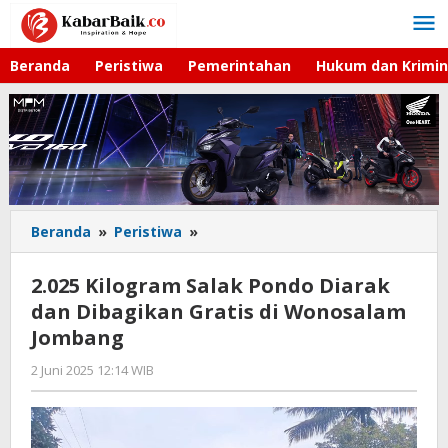
Lewati
ke
konten
Beranda
Peristiwa
Pemerintahan
Hukum dan Krimin
Beranda
»
Peristiwa
»
2.025
Kilogram
Salak
2.025 Kilogram Salak Pondo Diarak
Pondo
dan Dibagikan Gratis di Wonosalam
Diarak
Jombang
dan
Dibagikan
2 Juni 2025 12:14 WIB
oleh
Gratis
Andika
di
DP
Wonosalam
Jombang