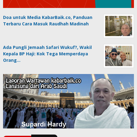
Doa untuk Media KabarBaik.co, Panduan
Terbaru Cara Masuk Raudhah Madinah
Ada Pungli Jemaah Safari Wukuf?, Wakil
Kepala BP Haji: Kok Tega Memperdaya
Orang…