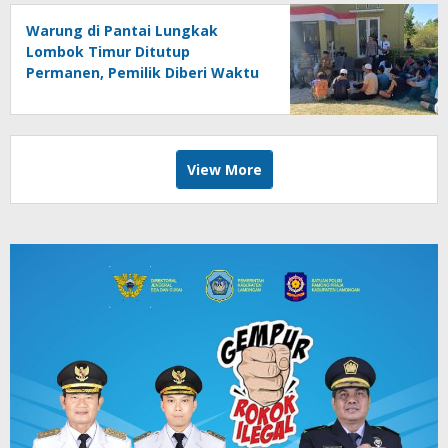
Warung di Pantai Lungkak
Lombok Timur Ditutup
Permanen, Pemilik Diberi Waktu
Bongkar Sendiri
View More