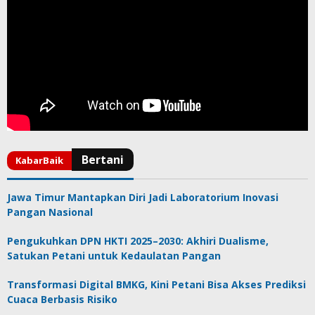
Jawa Timur Mantapkan Diri Jadi Laboratorium Inovasi
Pangan Nasional
Pengukuhkan DPN HKTI 2025–2030: Akhiri Dualisme,
Satukan Petani untuk Kedaulatan Pangan
Transformasi Digital BMKG, Kini Petani Bisa Akses Prediksi
Cuaca Berbasis Risiko