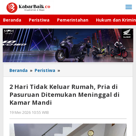
Lewati
ke
konten
Beranda
Peristiwa
Pemerintahan
Hukum dan Krimin
Beranda
»
Peristiwa
»
2
Hari
Tidak
2 Hari Tidak Keluar Rumah, Pria di
Keluar
Pasuruan Ditemukan Meninggal di
Rumah,
Kamar Mandi
Pria
di
19 Mei 2026 10:55 WIB
oleh
Pasuruan
Andika
Ditemukan
DP
Meninggal
di