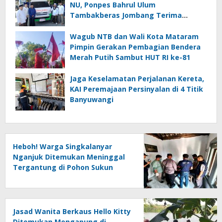
NU, Ponpes Bahrul Ulum
Tambakberas Jombang Terima
Wakaf Dua Ambulans dari YANMU
Wagub NTB dan Wali Kota Mataram
Pimpin Gerakan Pembagian Bendera
Merah Putih Sambut HUT RI ke-81
Jaga Keselamatan Perjalanan Kereta,
KAI Peremajaan Persinyalan di 4 Titik
Banyuwangi
Heboh! Warga Singkalanyar
Nganjuk Ditemukan Meninggal
Tergantung di Pohon Sukun
Jasad Wanita Berkaus Hello Kitty
Ditemukan Mengapung di