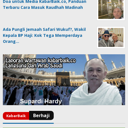
Doa untuk Media KabarBaik.co, Panduan
Terbaru Cara Masuk Raudhah Madinah
Ada Pungli Jemaah Safari Wukuf?, Wakil
Kepala BP Haji: Kok Tega Memperdaya
Orang…